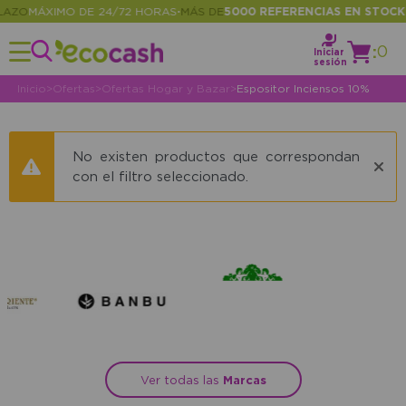
AZO
MÁXIMO DE 24/72 HORAS
MÁS DE
5000 REFERENCIAS EN STOCK
•
•
:
0
Iniciar
sesión
Inicio
>
Ofertas
>
Ofertas Hogar y Bazar
>
Espositor Inciensos 10%
No existen productos que correspondan
con el filtro seleccionado.
Ver todas las
Marcas