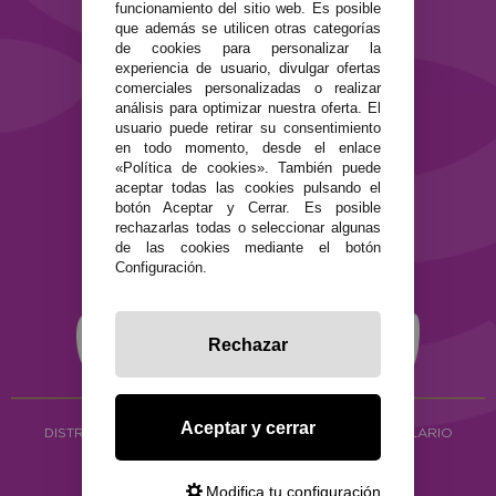
Contacto
funcionamiento del sitio web. Es posible
que además se utilicen otras categorías
de cookies para personalizar la
SEGURIDAD Y PRIVACIDAD
experiencia de usuario, divulgar ofertas
Términos y condiciones de uso
comerciales personalizadas o realizar
Política de privacidad
análisis para optimizar nuestra oferta. El
usuario puede retirar su consentimiento
Política de cookies
en todo momento, desde el enlace
«Política de cookies». También puede
aceptar todas las cookies pulsando el
botón Aceptar y Cerrar. Es posible
rechazarlas todas o seleccionar algunas
de las cookies mediante el botón
Configuración.
Rechazar
Aceptar y cerrar
DISTRIBUCIÓN ALIMENTACIÓN ECOLÓGICA
Y HERBOLARIO
Copyright © 2026 ·
www.ecocash.es
·
Ecocash Productos Orgánicos S.C
Modifica tu configuración