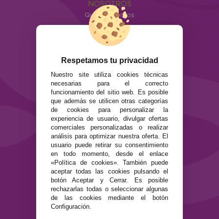
NOSOTROS
Quiénes somos
Info
ATENCIÓN AL CLIENTE
Envíos y devoluciones
Respetamos tu privacidad
Formas de pago
Nuestro site utiliza cookies técnicas
Preguntas Frecuentes
necesarias para el correcto
Contacto
funcionamiento del sitio web. Es posible
que además se utilicen otras categorías
de cookies para personalizar la
SEGURIDAD Y PRIVACIDAD
experiencia de usuario, divulgar ofertas
Términos y condiciones de uso
comerciales personalizadas o realizar
Política de privacidad
análisis para optimizar nuestra oferta. El
usuario puede retirar su consentimiento
Política de cookies
en todo momento, desde el enlace
«Política de cookies». También puede
aceptar todas las cookies pulsando el
botón Aceptar y Cerrar. Es posible
rechazarlas todas o seleccionar algunas
de las cookies mediante el botón
Configuración.