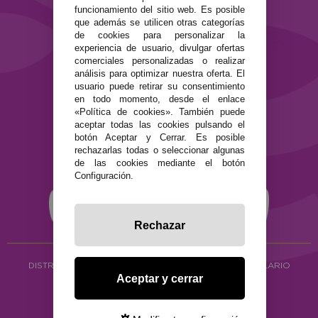
funcionamiento del sitio web. Es posible
que además se utilicen otras categorías
SEGURIDAD Y PRIVACIDAD
de cookies para personalizar la
Términos y condiciones de uso
experiencia de usuario, divulgar ofertas
Política de privacidad
comerciales personalizadas o realizar
Política de cookies
análisis para optimizar nuestra oferta. El
usuario puede retirar su consentimiento
en todo momento, desde el enlace
«Política de cookies». También puede
aceptar todas las cookies pulsando el
botón Aceptar y Cerrar. Es posible
rechazarlas todas o seleccionar algunas
de las cookies mediante el botón
Configuración.
Rechazar
DISTRIBUCIÓN ALIMENTACIÓN ECOLÓGICA
Y HERBOLARIO
Aceptar y cerrar
Copyright © 2026 ·
www.ecocash.es
·
Ecocash Productos Orgánicos S.C