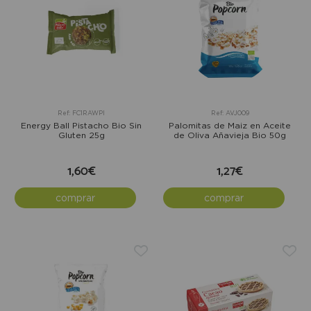
Ref: FC1RAWPI
Ref: AVJ009
Energy Ball Pistacho Bio Sin
Palomitas de Maiz en Aceite
Gluten 25g
de Oliva Añavieja Bio 50g
1,60€
1,27€
comprar
comprar