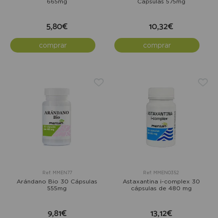
665mg
Cápsulas 575mg
5,80€
10,32€
comprar
comprar
Ref: MMEN77
Ref: MMEN0352
Arándano Bio 30 Cápsulas
Astaxantina i-complex 30
555mg
cápsulas de 480 mg
9,81€
13,12€