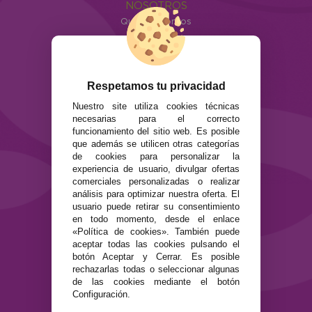
NOSOTROS
Quiénes somos
Info
ATENCIÓN AL CLIENTE
Envíos y devoluciones
Respetamos tu privacidad
Formas de pago
Nuestro site utiliza cookies técnicas
Preguntas Frecuentes
necesarias para el correcto
Contacto
funcionamiento del sitio web. Es posible
que además se utilicen otras categorías
de cookies para personalizar la
SEGURIDAD Y PRIVACIDAD
experiencia de usuario, divulgar ofertas
Términos y condiciones de uso
comerciales personalizadas o realizar
Política de privacidad
análisis para optimizar nuestra oferta. El
usuario puede retirar su consentimiento
Política de cookies
en todo momento, desde el enlace
«Política de cookies». También puede
aceptar todas las cookies pulsando el
botón Aceptar y Cerrar. Es posible
rechazarlas todas o seleccionar algunas
de las cookies mediante el botón
Configuración.