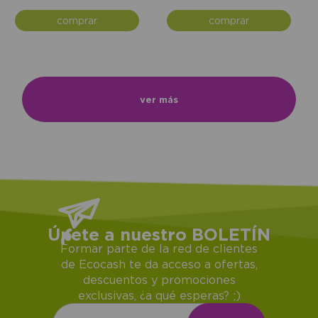
comprar
comprar
ver más
Únete a nuestro BOLETÍN
Formar parte de la red de clientes
de Ecocash te da acceso a ofertas,
descuentos y promociones
exclusivas, ¿a qué esperas? ;)