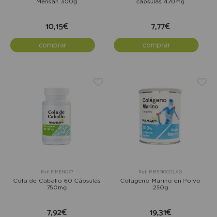
Mensan 300g
cápsulas 470mg
10,15€
7,77€
comprar
comprar
Ref: MMEN077
Ref: MMEN0COLAG
Cola de Caballo 60 Cápsulas
Colageno Marino en Polvo
750mg
250g
7,92€
19,31€