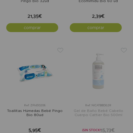
Pingo Bio 32ud
Ecomimidú Bio 60 ud
21,35€
2,39€
comprar
comprar
Ref: ZPI430206
Ref: NICATBBDG2R
Toallitas Húmedas Bebé Pingo
Gel de Baño Bebé Cabello
Bio 80ud
Cuerpo Cattier Bio 500ml
5,95€
15,73€
¡SIN STOCK!