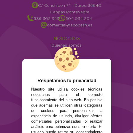
C/ Cunchido nº 1 - Darbo 36940
Cangas Pontevedra
986 302 343
604 034 204
comercial@ecocash.es
NOSOTROS
Quiénes somos
Info
ATENCIÓN AL CLIENTE
Envíos y devoluciones
Formas de pago
Respetamos tu privacidad
Preguntas Frecuentes
Nuestro site utiliza cookies técnicas
Contacto
necesarias para el correcto
funcionamiento del sitio web. Es posible
SEGURIDAD Y PRIVACIDAD
que además se utilicen otras categorías
de cookies para personalizar la
Términos y condiciones de uso
experiencia de usuario, divulgar ofertas
Política de privacidad
comerciales personalizadas o realizar
Política de cookies
análisis para optimizar nuestra oferta. El
usuario puede retirar su consentimiento