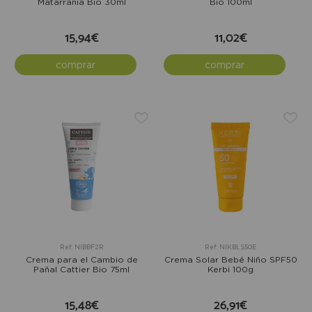
Matarrania Bio 30ml
Bio 100ml
15,94€
11,02€
comprar
comprar
Ref: NIBBF2R
Ref: NIKBLS50E
Crema para el Cambio de
Crema Solar Bebé Niño SPF50
Pañal Cattier Bio 75ml
Kerbi 100g
15,48€
26,91€