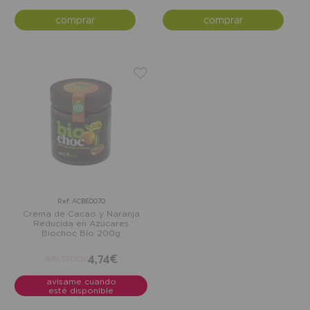
comprar
comprar
Ref: ACBE0070
Crema de Cacao y Naranja
Reducida en Azúcares
Biochoc Bio 200g
4,74€
¡SIN STOCK!
avisame cuando
esté disponible