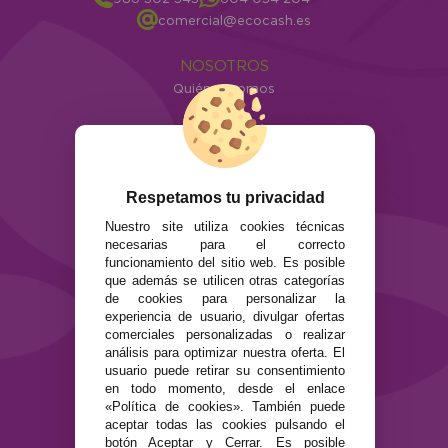
comercial@ecocash.es
NOSOTROS
Quiénes somos
Info
ATENCIÓN AL CLIENTE
Envíos y devoluciones
Respetamos tu privacidad
Formas de pago
Preguntas Frecuentes
Nuestro site utiliza cookies técnicas
Contacto
necesarias para el correcto
funcionamiento del sitio web. Es posible
que además se utilicen otras categorías
SEGURIDAD Y PRIVACIDAD
de cookies para personalizar la
Términos y condiciones de uso
experiencia de usuario, divulgar ofertas
Política de privacidad
comerciales personalizadas o realizar
análisis para optimizar nuestra oferta. El
Política de cookies
usuario puede retirar su consentimiento
en todo momento, desde el enlace
«Política de cookies». También puede
aceptar todas las cookies pulsando el
botón Aceptar y Cerrar. Es posible