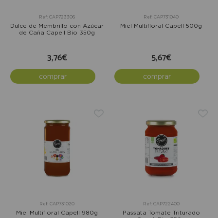
Ref: CAP723306
Ref: CAP731040
Dulce de Membrillo con Azúcar
Miel Multifloral Capell 500g
de Caña Capell Bio 350g
3,76€
5,67€
comprar
comprar
Ref: CAP731020
Ref: CAP722400
Miel Multifloral Capell 980g
Passata Tomate Triturado