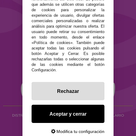
que además se utilicen otras categorías
de cookies para personalizar la
SEGURIDAD Y PRIVACIDAD
experiencia de usuario, divulgar ofertas
Términos y condiciones de uso
comerciales personalizadas o realizar
Política de privacidad
análisis para optimizar nuestra oferta. El
usuario puede retirar su consentimiento
Política de cookies
en todo momento, desde el enlace
«Política de cookies». También puede
aceptar todas las cookies pulsando el
botón Aceptar y Cerrar. Es posible
rechazarlas todas o seleccionar algunas
de las cookies mediante el botón
Configuración.
Rechazar
Aceptar y cerrar
DISTRIBUCIÓN ALIMENTACIÓN ECOLÓGICA
Y HERBOLARIO
Copyright © 2026 ·
www.ecocash.es
·
Ecocash Productos Orgánicos S.C
Modifica tu configuración