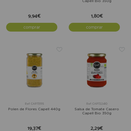
Capell Bio 350g
9,94€
1,80€
comprar
comprar
Ref: CAP731115
Ref: CAP722410
Polen de Flores Capell 440g
Salsa de Tomate Casero
Capell Bio 350g
19,37€
2,29€