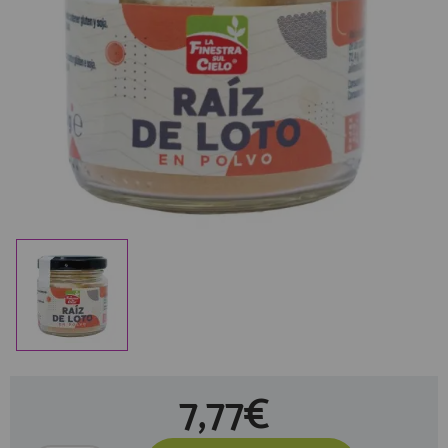
7,77€