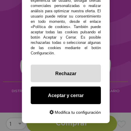
experiencia de usuario, divulgar ofertas
Política de privacidad
comerciales personalizadas o realizar
Política de cookies
análisis para optimizar nuestra oferta. El
usuario puede retirar su consentimiento
en todo momento, desde el enlace
«Política de cookies». También puede
aceptar todas las cookies pulsando el
botón Aceptar y Cerrar. Es posible
rechazarlas todas o seleccionar algunas
de las cookies mediante el botón
Configuración.
Rechazar
DISTRIBUCIÓN ALIMENTACIÓN ECOLÓGICA
Y HERBOLARIO
Aceptar y cerrar
Copyright © 2026 ·
www.ecocash.es
·
Ecocash Productos Orgánicos S.C
Modifica tu configuración
Comprar