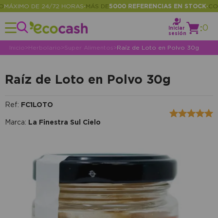
ÁXIMO DE 24/72 HORAS
MÁS DE
5000 REFERENCIAS EN STOCK
CONSU
•
•
:
0
Iniciar
sesión
Inicio
>
Herbolario
>
Super Alimentos
>
Raíz de Loto en Polvo 30g
Raíz de Loto en Polvo 30g
Ref:
FC1LOTO
Marca:
La Finestra Sul Cielo