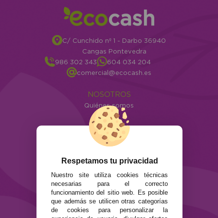
C/ Cunchido nº 1 - Darbo 36940
Cangas Pontevedra
986 302 343
604 034 204
comercial@ecocash.es
NOSOTROS
Quiénes somos
Info
ATENCIÓN AL CLIENTE
Envíos y devoluciones
Formas de pago
Respetamos tu privacidad
Preguntas Frecuentes
Nuestro site utiliza cookies técnicas
Contacto
necesarias para el correcto
funcionamiento del sitio web. Es posible
que además se utilicen otras categorías
SEGURIDAD Y PRIVACIDAD
de cookies para personalizar la
Términos y condiciones de uso