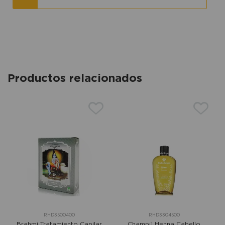
Productos relacionados
RHD3500400
RHD3304500
Brahmi Tratamiento Capilar
Champú Henna Cabello