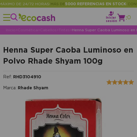
IMO DE 24/72 HORAS
MÁS DE
5000 REFERENCIAS EN STOCK
CONSULT
•
•
:
0
Iniciar
sesión
Inicio
>
Cosmética
>
Cabellos
>
Tintes
>
Henna Super Caoba Luminoso en
Henna Super Caoba Luminoso en
Polvo Rhade Shyam 100g
Ref:
RHD3104910
Marca:
Rhade Shyam