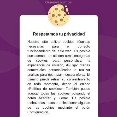
Quiénes somos
Info
ATENCIÓN AL CLIENTE
Envíos y devoluciones
Formas de pago
Respetamos tu privacidad
Preguntas Frecuentes
Nuestro site utiliza cookies técnicas
Contacto
necesarias para el correcto
funcionamiento del sitio web. Es posible
SEGURIDAD Y PRIVACIDAD
que además se utilicen otras categorías
de cookies para personalizar la
Términos y condiciones de uso
experiencia de usuario, divulgar ofertas
Política de privacidad
comerciales personalizadas o realizar
Política de cookies
análisis para optimizar nuestra oferta. El
usuario puede retirar su consentimiento
en todo momento, desde el enlace
«Política de cookies». También puede
aceptar todas las cookies pulsando el
botón Aceptar y Cerrar. Es posible
rechazarlas todas o seleccionar algunas
de las cookies mediante el botón
Configuración.