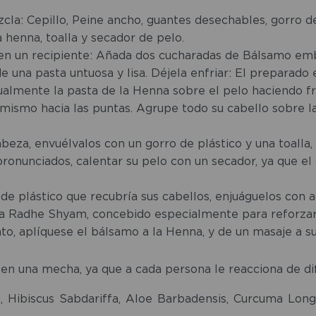
zcla: Cepillo, Peine ancho, guantes desechables, gorro d
henna, toalla y secador de pelo.
 en un recipiente: Añada dos cucharadas de Bálsamo em
una pasta untuosa y lisa. Déjela enfriar: El preparado es
ualmente la pasta de la Henna sobre el pelo haciendo fr
mismo hacia las puntas. Agrupe todo su cabello sobre l
eza, envuélvalos con un gorro de plástico y una toalla, 
ronunciados, calentar su pelo con un secador, ya que el 
de plástico que recubría sus cabellos, enjuáguelos con a
 Radhe Shyam, concebido especialmente para reforzar l
o, aplíquese el bálsamo a la Henna, y de un masaje a su
en una mecha, ya que a cada persona le reacciona de di
, Hibiscus Sabdariffa, Aloe Barbadensis, Curcuma Long