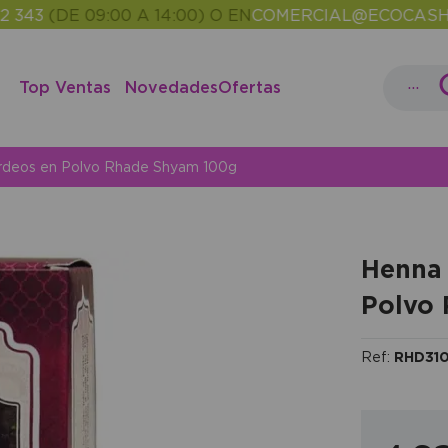
DE 09:00 A 14:00) O EN
COMERCIAL@ECOCASH.ES
ENT
•
...
Top Ventas
Novedades
Ofertas
urdeos en Polvo Rhade Shyam 100g
Henna 
Polvo
Ref:
RHD31