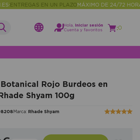
REGAS EN UN PLAZO
MÁXIMO DE 24/72 HORAS
MÁS
•
Hola,
Iniciar sesión
:
0
Cuenta y favoritos
Botanical Rojo Burdeos en
 Rhade Shyam 100g
08208
Marca:
Rhade Shyam