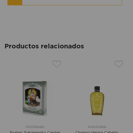
Productos relacionados
RHD3500400
RHD3304500
Brahmi Tratamiento Capilar
Champú Henna Cabello