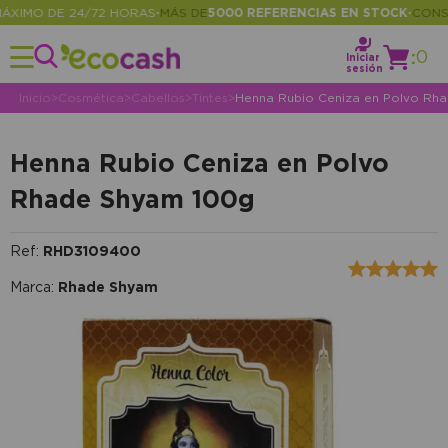
MO DE 24/72 HORAS
MÁS DE
5000 REFERENCIAS EN STOCK
CONSULT
•
•
:
0
Iniciar
sesión
Inicio
>
Cosmética
>
Cabellos
>
Tintes
>
Henna Rubio Ceniza en Polvo Rh
Henna Rubio Ceniza en Polvo
Rhade Shyam 100g
Ref:
RHD3109400
Marca:
Rhade Shyam