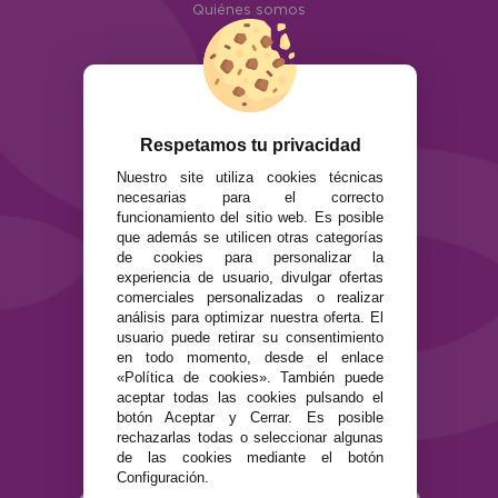
Quiénes somos
Info
ATENCIÓN AL CLIENTE
Envíos y devoluciones
Formas de pago
Respetamos tu privacidad
Preguntas Frecuentes
Nuestro site utiliza cookies técnicas
Contacto
necesarias para el correcto
funcionamiento del sitio web. Es posible
SEGURIDAD Y PRIVACIDAD
que además se utilicen otras categorías
de cookies para personalizar la
Términos y condiciones de uso
experiencia de usuario, divulgar ofertas
Política de privacidad
comerciales personalizadas o realizar
Política de cookies
análisis para optimizar nuestra oferta. El
usuario puede retirar su consentimiento
en todo momento, desde el enlace
«Política de cookies». También puede
aceptar todas las cookies pulsando el
botón Aceptar y Cerrar. Es posible
rechazarlas todas o seleccionar algunas
de las cookies mediante el botón
Configuración.