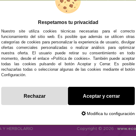
Respetamos tu privacidad
Nuestro site utiliza cookies técnicas necesarias para el correcto
NOSOTROS
ATENCIÓN AL CL
funcionamiento del sitio web. Es posible que además se utilicen otras
categorías de cookies para personalizar la experiencia de usuario, divulgar
Quiénes somos
Envíos y devoluci
ofertas comerciales personalizadas o realizar análisis para optimizar
Info
Formas de pago
0
Cangas
nuestra oferta. El usuario puede retirar su consentimiento en todo
Preguntas Frecue
momento, desde el enlace «Política de cookies». También puede aceptar
Contacto
todas las cookies pulsando el botón Aceptar y Cerrar. Es posible
rechazarlas todas o seleccionar algunas de las cookies mediante el botón
Configuración.
Subvenció
Financiado pola
Plan de Recuperación
moderni
Unión Europea
Fondo Tecnoló
Transformación
recuperación, 
Rechazar
Aceptar y cerrar
NextGenerationEU
y Resiliencia
finaciad
NextGen
Modifica tu configuración
CA
Y HERBOLARIO
Copyright © 2026 ·
www.eco