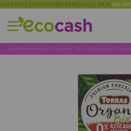
RAS CONDICIONES ESPECIALES EN EL
986 302 343
(
Inicio
>
Alimentación
>
Chocolates Cacao y Algarroba
>
Chocola