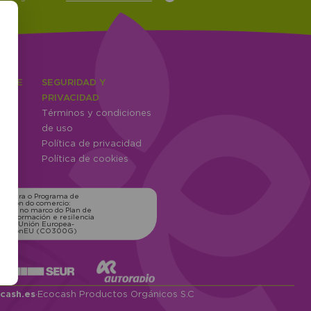
IENTE
SEGURIDAD Y
ones
PRIVACIDAD
Términos y condiciones
ntes
de uso
Política de privacidad
Política de cookies
ns para o Programa de
zación do comercio:
xico, no marco do Plan de
transformación e resilencia
o pola Unión Europea-
erationEU (CO300G)
cash.es
·
Ecocash Productos Orgánicos S.C