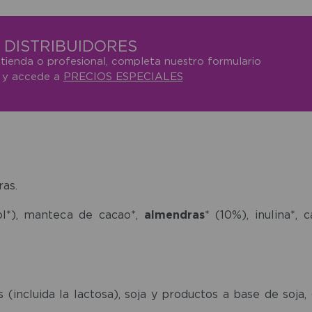
DISTRIBUIDORES
 tienda o profesional, completa nuestro formulario
o y accede a
PRECIOS ESPECIALES
as.
tol*), manteca de cacao*,
almendras
* (10%), inulina*,
 (incluida la lactosa), soja y productos a base de so