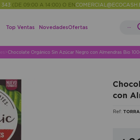
DE 09:00 A 14:00) O EN
COMERCIAL@ECOCASH.ES
EN
•
...
Top Ventas
Novedades
Ofertas
tes
>
Chocolate Orgánico Sin Azúcar Negro con Almendras Bio 100
Chocol
con Al
Ref:
TORRA