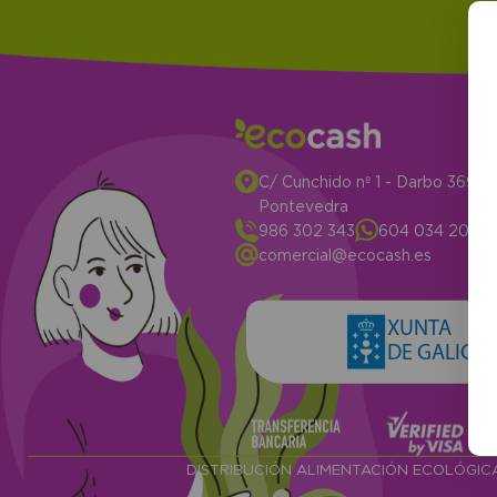
C/ Cunchido nº 1 - Darbo 3694
Pontevedra
986 302 343
604 034 204
comercial@ecocash.es
XUNTA
DE GALICIA
DISTRIBUCIÓN ALIMENTACIÓN ECOLÓGI