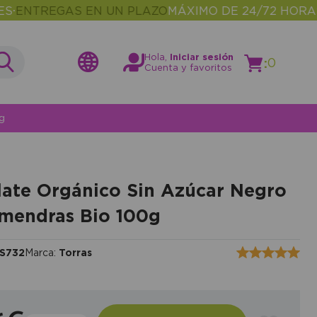
TREGAS EN UN PLAZO
MÁXIMO DE 24/72 HORAS
MÁS
•
Hola,
Iniciar sesión
:
0
Cuenta y favoritos
g
ate Orgánico Sin Azúcar Negro
mendras Bio 100g
S732
Marca:
Torras