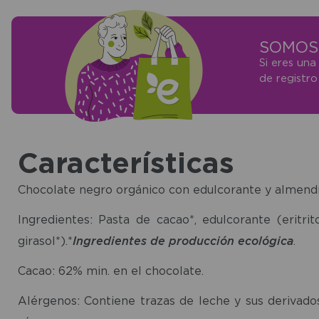
SOMOS 
Si eres una
de registr
Características
Chocolate negro orgánico con edulcorante y almendr
Ingredientes: Pasta de cacao*, edulcorante (eritri
girasol*).*
Ingredientes de producción ecológica
.
Cacao: 62% min. en el chocolate.
Alérgenos: Contiene trazas de leche y sus derivados