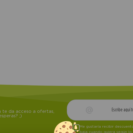
 te da acceso a ofertas,
speras? ;)
Me gustaría recibir descuen
baja cuando quiera según lo