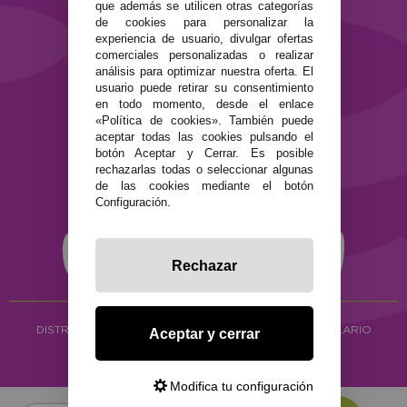
que además se utilicen otras categorías
SEGURIDAD Y PRIVACIDAD
de cookies para personalizar la
experiencia de usuario, divulgar ofertas
Términos y condiciones de uso
comerciales personalizadas o realizar
Política de privacidad
análisis para optimizar nuestra oferta. El
Política de cookies
usuario puede retirar su consentimiento
en todo momento, desde el enlace
«Política de cookies». También puede
aceptar todas las cookies pulsando el
botón Aceptar y Cerrar. Es posible
rechazarlas todas o seleccionar algunas
de las cookies mediante el botón
Configuración.
Rechazar
DISTRIBUCIÓN ALIMENTACIÓN ECOLÓGICA
Y HERBOLARIO
Aceptar y cerrar
Copyright © 2026 ·
www.ecocash.es
·
Ecocash Productos Orgánicos S.C
Modifica tu configuración