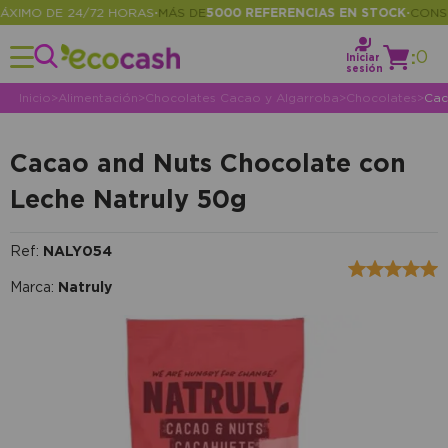
IMO DE 24/72 HORAS
MÁS DE
5000 REFERENCIAS EN STOCK
CONSULT
•
•
:
0
Iniciar
sesión
Inicio
>
Alimentación
>
Chocolates Cacao y Algarroba
>
Chocolates
>
Cac
Cacao and Nuts Chocolate con
Leche Natruly 50g
Ref:
NALY054
Marca:
Natruly