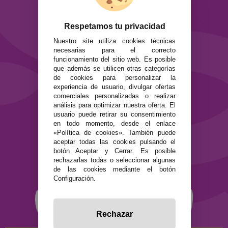
ATENCIÓN AL CLIENTE
Envíos y devoluciones
Formas de pago
Respetamos tu privacidad
Preguntas Frecuentes
Nuestro site utiliza cookies técnicas
Contacto
necesarias para el correcto
funcionamiento del sitio web. Es posible
que además se utilicen otras categorías
SEGURIDAD Y PRIVACIDAD
de cookies para personalizar la
Términos y condiciones de uso
experiencia de usuario, divulgar ofertas
Política de privacidad
comerciales personalizadas o realizar
Política de cookies
análisis para optimizar nuestra oferta. El
usuario puede retirar su consentimiento
en todo momento, desde el enlace
«Política de cookies». También puede
aceptar todas las cookies pulsando el
botón Aceptar y Cerrar. Es posible
rechazarlas todas o seleccionar algunas
de las cookies mediante el botón
Configuración.
Rechazar