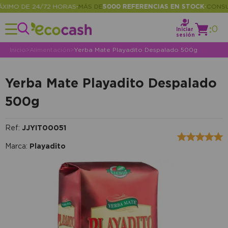
MO DE 24/72 HORAS
MÁS DE
5000 REFERENCIAS EN STOCK
CONSULT
•
•
:
0
Iniciar
sesión
Inicio
>
Alimentación
>
Yerba Mate Playadito Despalado 500g
Yerba Mate Playadito Despalado
500g
Ref:
JJYIT00051
Marca:
Playadito