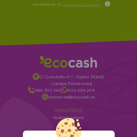
recogido en la
Política de Publicidad
.
C/ Cunchido nº 1 - Darbo 36940
Cangas Pontevedra
986 302 343
604 034 204
comercial@ecocash.es
NOSOTROS
Quiénes somos
Info