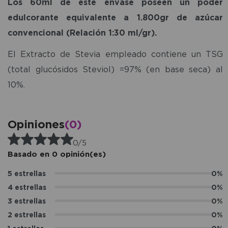
Los 60ml de este envase poseen un poder
edulcorante equivalente a 1.800gr de azúcar
convencional (Relación 1:30 ml/gr).
El Extracto de Stevia empleado contiene un TSG
(total glucósidos Steviol) =97% (en base seca) al
10%.
Opiniones
(0)
0/5
Basado en 0 opinión(es)
5 estrellas
0%
4 estrellas
0%
3 estrellas
0%
2 estrellas
0%