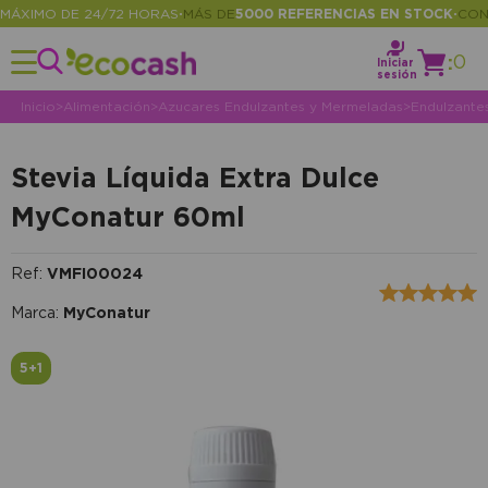
XIMO DE 24/72 HORAS
MÁS DE
5000 REFERENCIAS EN STOCK
CONSUL
•
•
:
0
Iniciar
sesión
Inicio
>
Alimentación
>
Azucares Endulzantes y Mermeladas
>
Endulzante
Stevia Líquida Extra Dulce
MyConatur 60ml
Ref:
VMFI00024
Marca:
MyConatur
5+1