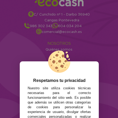
C/ Cunchido nº 1 - Darbo 36940
Cangas Pontevedra
986 302 343
604 034 204
comercial@ecocash.es
NOSOTROS
Quiénes somos
Info
ATENCIÓN AL CLIENTE
Envíos y devoluciones
Formas de pago
Respetamos tu privacidad
Preguntas Frecuentes
Nuestro site utiliza cookies técnicas
Contacto
necesarias para el correcto
funcionamiento del sitio web. Es posible
SEGURIDAD Y PRIVACIDAD
que además se utilicen otras categorías
de cookies para personalizar la
Términos y condiciones de uso
experiencia de usuario, divulgar ofertas
Política de privacidad
comerciales personalizadas o realizar