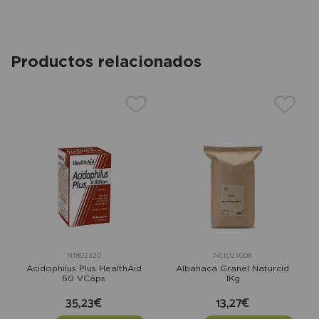
Productos relacionados
NT802320
NCID23008
Acidophilus Plus HealthAid
Albahaca Granel Naturcid
60 VCáps
1Kg
35,23€
13,27€