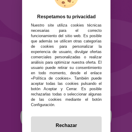
ATENCIÓN AL CLIENTE
Envíos y devoluciones
Formas de pago
Respetamos tu privacidad
Preguntas Frecuentes
Nuestro site utiliza cookies técnicas
Contacto
necesarias para el correcto
funcionamiento del sitio web. Es posible
SEGURIDAD Y PRIVACIDAD
que además se utilicen otras categorías
de cookies para personalizar la
Términos y condiciones de uso
experiencia de usuario, divulgar ofertas
Política de privacidad
comerciales personalizadas o realizar
Política de cookies
análisis para optimizar nuestra oferta. El
usuario puede retirar su consentimiento
en todo momento, desde el enlace
«Política de cookies». También puede
aceptar todas las cookies pulsando el
botón Aceptar y Cerrar. Es posible
rechazarlas todas o seleccionar algunas
de las cookies mediante el botón
Configuración.
Rechazar