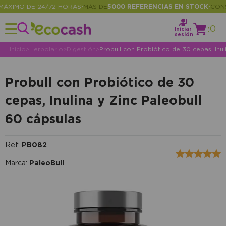
XIMO DE 24/72 HORAS
MÁS DE
5000 REFERENCIAS EN STOCK
CONSUL
•
•
:
0
Iniciar
sesión
Inicio
>
Herbolario
>
Digestión
>
Probull con Probiótico de 30 cepas, Inul
Probull con Probiótico de 30
cepas, Inulina y Zinc Paleobull
60 cápsulas
Ref:
PB082
Marca:
PaleoBull