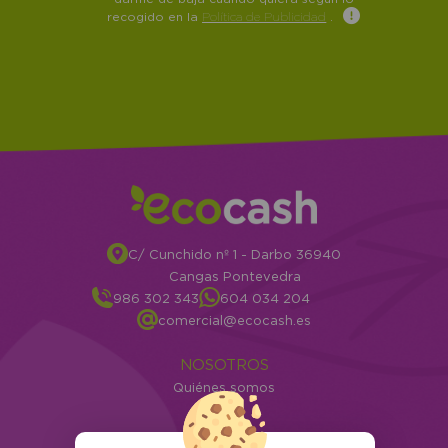
recogido en la
Política de Publicidad
.
C/ Cunchido nº 1 - Darbo 36940
Cangas Pontevedra
986 302 343
604 034 204
comercial@ecocash.es
NOSOTROS
Quiénes somos
Info