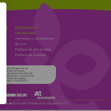
IENTE
SEGURIDAD Y
ones
PRIVACIDAD
Términos y condiciones
ntes
de uso
Política de privacidad
Política de cookies
ns para o Programa de
zación do comercio:
xico, no marco do Plan de
transformación e resilencia
o pola Unión Europea-
erationEU (CO300G)
cash.es
·
Ecocash Productos Orgánicos S.C