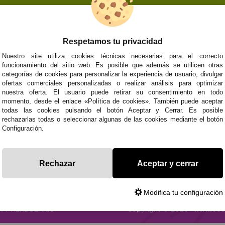
Respetamos tu privacidad
NOSOTROS
ATENCIÓN AL CL
Nuestro site utiliza cookies técnicas necesarias para el correcto
funcionamiento del sitio web. Es posible que además se utilicen otras
Quiénes somos
Envíos y devoluci
categorías de cookies para personalizar la experiencia de usuario, divulgar
Info
Formas de pago
0
Cangas
ofertas comerciales personalizadas o realizar análisis para optimizar
Preguntas Frecue
nuestra oferta. El usuario puede retirar su consentimiento en todo
Contacto
momento, desde el enlace «Política de cookies». También puede aceptar
todas las cookies pulsando el botón Aceptar y Cerrar. Es posible
rechazarlas todas o seleccionar algunas de las cookies mediante el botón
Configuración.
Subvenció
Financiado pola
Plan de Recuperación
moderni
Unión Europea
Fondo Tecnoló
Transformación
recuperación, 
NextGenerationEU
y Resiliencia
finaciad
Rechazar
Aceptar y cerrar
NextGen
Modifica tu configuración
CA
Y HERBOLARIO
Copyright © 2026 ·
www.eco