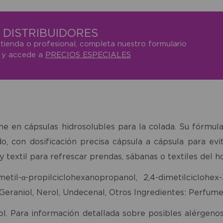
DISTRIBUIDORES
 tienda o profesional, completa nuestro formulario
o y accede a
PRECIOS ESPECIALES
e en cápsulas hidrosolubles para la colada. Su fórmul
o, con dosificación precisa cápsula a cápsula para e
 textil para refrescar prendas, sábanas o textiles del h
etil-α-propilciclohexanopropanol, 2,4-dimetilciclohex-3
Geraniol, Nerol, Undecenal, Otros Ingredientes: Perfume,
l. Para información detallada sobre posibles alérgenos