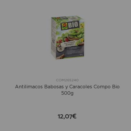
COM265240
Antilimacos Babosas y Caracoles Compo Bio
500g
12,07€
compra