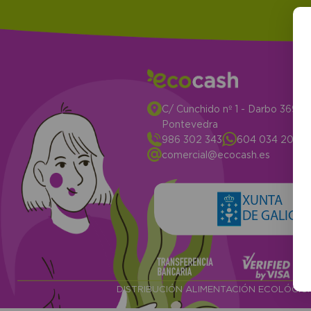
C/ Cunchido nº 1 - Darbo 3694
Pontevedra
986 302 343
604 034 204
comercial@ecocash.es
XUNTA
DE GALICIA
DISTRIBUCIÓN ALIMENTACIÓN ECOLÓGI