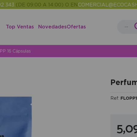
(DE 09:00 A 14:00) O EN
COMERCIAL@ECOCASH.ES
E
•
...
Top Ventas
Novedades
Ofertas
P 16 Cápsulas
Perfum
Ref:
FLOPP
5,0