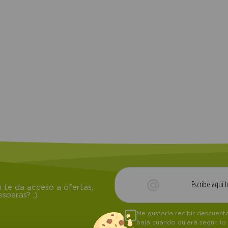
 te da acceso a ofertas,
speras? ;)
Me gustaría recibir descuen
baja cuando quiera según lo