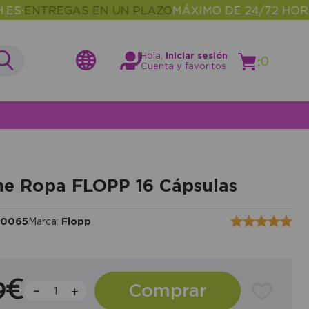
NTREGAS EN UN PLAZO
MÁXIMO DE 24/72 HORAS
MÁ
•
Hola,
Iniciar sesión
:
0
Cuenta y favoritos
e Ropa FLOPP 16 Cápsulas
10065
Marca:
Flopp
9€
Comprar