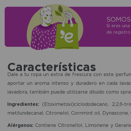
SOMOS 
Si eres una
de registr
Características
Dale a tu ropa un extra de frescura con este perfum
aportar un aroma intenso y duradero en cada lavad
lavadora, también puede utilizarse diluido como spray
Ingredientes:
(Etoximetoxi)ciclododecano, 2,2,6-trim
metilundecanal, Citronelol, Cornmint oil, Dynascone, 
Alérgenos:
Contiene Citronellol, Limonene y Geranio