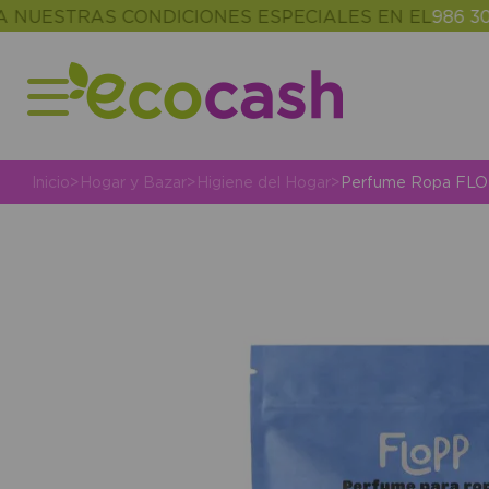
STRAS CONDICIONES ESPECIALES EN EL
986 302 343
Inicio
>
Hogar y Bazar
>
Higiene del Hogar
>
Perfume Ropa FLOP