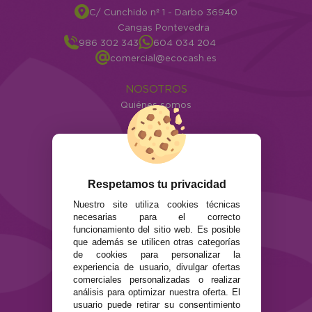
C/ Cunchido nº 1 - Darbo 36940
Cangas Pontevedra
986 302 343
604 034 204
comercial@ecocash.es
NOSOTROS
Quiénes somos
Info
ATENCIÓN AL CLIENTE
Envíos y devoluciones
Formas de pago
Respetamos tu privacidad
Preguntas Frecuentes
Nuestro site utiliza cookies técnicas
Contacto
necesarias para el correcto
funcionamiento del sitio web. Es posible
que además se utilicen otras categorías
SEGURIDAD Y PRIVACIDAD
de cookies para personalizar la
Términos y condiciones de uso
experiencia de usuario, divulgar ofertas
Política de privacidad
comerciales personalizadas o realizar
Política de cookies
análisis para optimizar nuestra oferta. El
usuario puede retirar su consentimiento