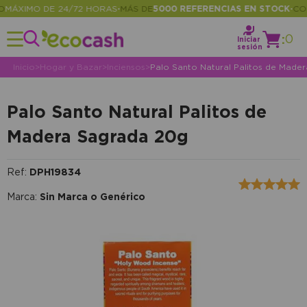
ÁXIMO DE 24/72 HORAS
MÁS DE
5000 REFERENCIAS EN STOCK
CONS
•
•
:
0
Iniciar
sesión
Inicio
>
Hogar y Bazar
>
Inciensos
>
Palo Santo Natural Palitos de Made
Palo Santo Natural Palitos de
Madera Sagrada 20g
Ref:
DPH19834
Marca:
Sin Marca o Genérico