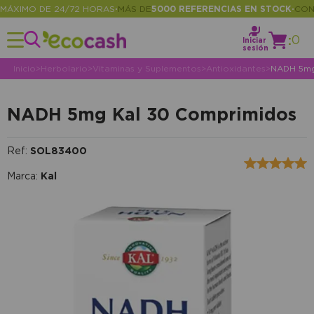
XIMO DE 24/72 HORAS
MÁS DE
5000 REFERENCIAS EN STOCK
CONSUL
•
•
:
0
Iniciar
sesión
Inicio
>
Herbolario
>
Vitaminas y Suplementos
>
Antioxidantes
>
NADH 5mg
NADH 5mg Kal 30 Comprimidos
Ref:
SOL83400
Marca:
Kal