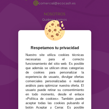
comercial@ecocash.es
NOSOTROS
Quiénes somos
Info
ATENCIÓN AL CLIENTE
Envíos y devoluciones
Formas de pago
Respetamos tu privacidad
Preguntas Frecuentes
Nuestro site utiliza cookies técnicas
Contacto
necesarias para el correcto
funcionamiento del sitio web. Es posible
que además se utilicen otras categorías
SEGURIDAD Y PRIVACIDAD
de cookies para personalizar la
Términos y condiciones de uso
experiencia de usuario, divulgar ofertas
Política de privacidad
comerciales personalizadas o realizar
Política de cookies
análisis para optimizar nuestra oferta. El
usuario puede retirar su consentimiento
en todo momento, desde el enlace
«Política de cookies». También puede
aceptar todas las cookies pulsando el
botón Aceptar y Cerrar. Es posible