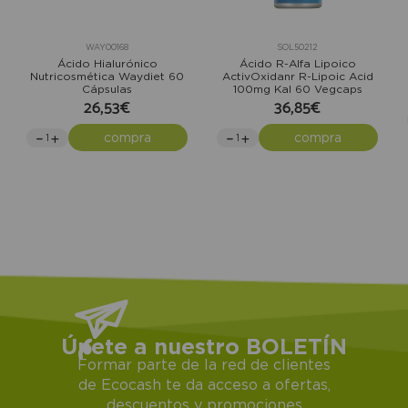
WAY00168
SOL50212
Ácido Hialurónico
Ácido R-Alfa Lipoico
Nutricosmética Waydiet 60
ActivOxidanr R-Lipoic Acid
Cápsulas
100mg Kal 60 Vegcaps
26,53€
36,85€
compra
compra
Únete a nuestro BOLETÍN
Formar parte de la red de clientes
de Ecocash te da acceso a ofertas,
descuentos y promociones