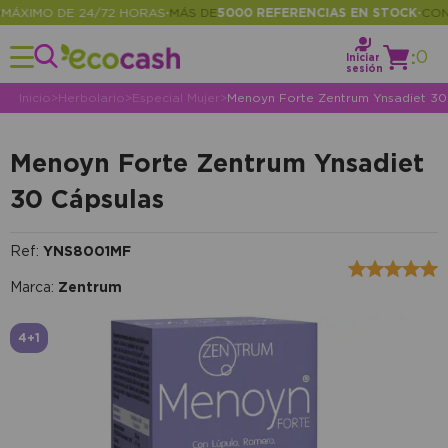
XIMO DE 24/72 HORAS
MÁS DE
5000 REFERENCIAS EN STOCK
CONSUL
•
•
:
0
Iniciar
sesión
Inicio
>
Herbolario
>
Especial Mujer
>
Menoyn Forte Zentrum Ynsadiet 30
Menoyn Forte Zentrum Ynsadiet
30 Cápsulas
Ref:
YNS8001MF
Marca:
Zentrum
4+1