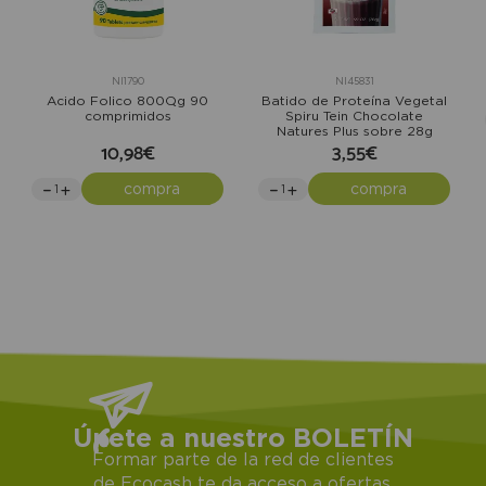
NI1790
NI45831
Acido Folico 800µg 90
Batido de Proteína Vegetal
comprimidos
Spiru Tein Chocolate
Natures Plus sobre 28g
10,98€
3,55€
compra
compra
Únete a nuestro BOLETÍN
Formar parte de la red de clientes
de Ecocash te da acceso a ofertas,