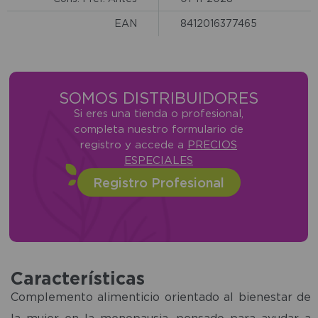
EAN
8412016377465
SOMOS DISTRIBUIDORES
Si eres una tienda o profesional,
completa nuestro formulario de
registro y accede a
PRECIOS
ESPECIALES
Registro Profesional
Características
Complemento alimenticio orientado al bienestar de
la mujer en la menopausia, pensado para ayudar a