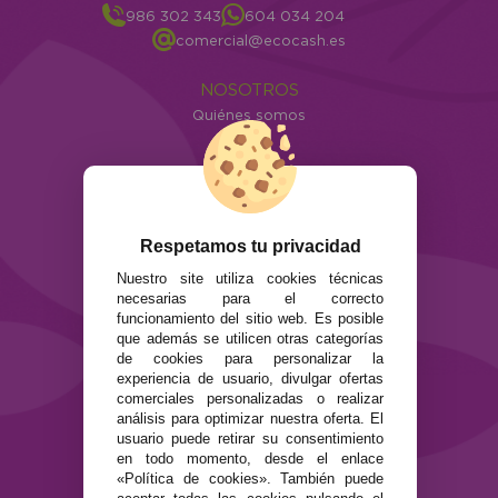
986 302 343
604 034 204
comercial@ecocash.es
NOSOTROS
Quiénes somos
Info
ATENCIÓN AL CLIENTE
Envíos y devoluciones
Formas de pago
Respetamos tu privacidad
Preguntas Frecuentes
Nuestro site utiliza cookies técnicas
Contacto
necesarias para el correcto
funcionamiento del sitio web. Es posible
SEGURIDAD Y PRIVACIDAD
que además se utilicen otras categorías
de cookies para personalizar la
Términos y condiciones de uso
experiencia de usuario, divulgar ofertas
Política de privacidad
comerciales personalizadas o realizar
Política de cookies
análisis para optimizar nuestra oferta. El
usuario puede retirar su consentimiento
en todo momento, desde el enlace
«Política de cookies». También puede