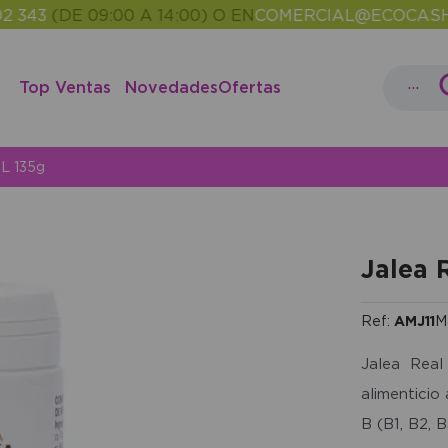
(DE 09:00 A 14:00) O EN
COMERCIAL@ECOCASH.ES
E
•
...
Top Ventas
Novedades
Ofertas
ML 135g
Jalea 
Ref:
AMJ11
M
Jalea Real
alimenticio
B (B1, B2, B