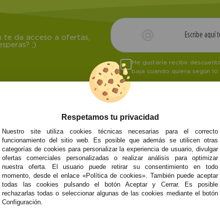
 te da acceso a ofertas,
speras? ;)
Me gustaría recibir descuen
baja cuando quiera según lo
Respetamos tu privacidad
NOSOTROS
ATENCIÓN AL CL
Nuestro site utiliza cookies técnicas necesarias para el correcto
funcionamiento del sitio web. Es posible que además se utilicen otras
Quiénes somos
Envíos y devoluci
categorías de cookies para personalizar la experiencia de usuario, divulgar
Info
Formas de pago
0
Cangas
ofertas comerciales personalizadas o realizar análisis para optimizar
Preguntas Frecue
nuestra oferta. El usuario puede retirar su consentimiento en todo
Contacto
momento, desde el enlace «Política de cookies». También puede aceptar
todas las cookies pulsando el botón Aceptar y Cerrar. Es posible
rechazarlas todas o seleccionar algunas de las cookies mediante el botón
Configuración.
Subvenció
Financiado pola
Plan de Recuperación
moderni