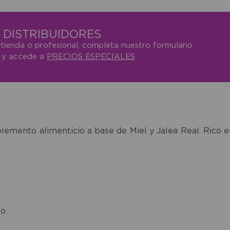
DISTRIBUIDORES
 tienda o profesional, completa nuestro formulario
o y accede a
PRECIOS ESPECIALES
lemento alimenticio a base de Miel y Jalea Real. Rico en
o.