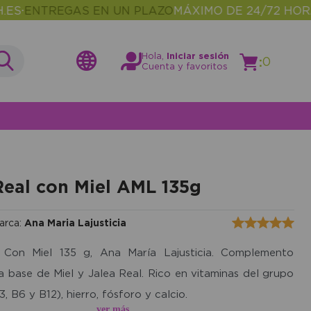
NTREGAS EN UN PLAZO
MÁXIMO DE 24/72 HORAS
MÁ
•
Hola,
Iniciar sesión
:
0
Cuenta y favoritos
Real con Miel AML 135g
arca:
Ana Maria Lajusticia
 Con Miel 135 g, Ana María Lajusticia. Complemento
 a base de Miel y Jalea Real. Rico en vitaminas del grupo
3, B6 y B12), hierro, fósforo y calcio.
ver más...