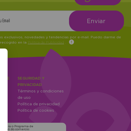
tos exclusivos, novedades y tendencias por e-mail. Puedo darme de
 recogido en la
Política de Publicidad
.
IENTE
SEGURIDAD Y
ones
PRIVACIDAD
Términos y condiciones
ntes
de uso
Política de privacidad
Política de cookies
ns para o Programa de
zación do comercio: