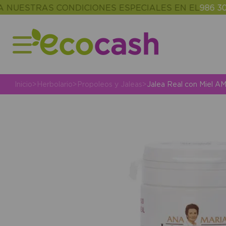
STRAS CONDICIONES ESPECIALES EN EL
986 302 343
Inicio
>
Herbolario
>
Propoleos y Jaleas
>
Jalea Real con Miel A