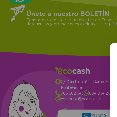
Únete a nuestro BOLETÍN
Formar parte de la red de clientes de Ecocash
descuentos y promociones exclusivas, ¿a qué e
C/ Cunchido nº 1 - Darbo 3694
Pontevedra
986 302 343
604 034 204
comercial@ecocash.es
XUNTA