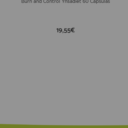
Burn and Control Ynsadiet 60 Cápsulas
19,55€
compra