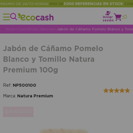
XIMO DE 24/72 HORAS
MÁS DE
5000 REFERENCIAS EN STOCK
CONSUL
•
•
:
0
Iniciar
sesión
Inicio
>
Cosmética
>
Jabones
>
Jabón de Cáñamo Pomelo Blanco y Tomil
Jabón de Cáñamo Pomelo
Blanco y Tomillo Natura
Premium 100g
Ref:
NP500100
Marca:
Natura Premium
¡SIN STOCK!