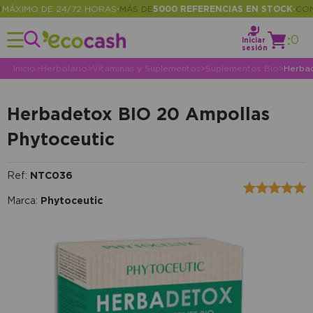
ÁXIMO DE 24/72 HORAS
MÁS DE
5000 REFERENCIAS EN STOCK
CONSU
•
•
:
0
Iniciar
sesión
Inicio
>
Herbolario
>
Vitaminas y Suplementos
>
Suplementos Bio
>
Herbad
Herbadetox BIO 20 Ampollas
Phytoceutic
Ref:
NTC036
Marca:
Phytoceutic