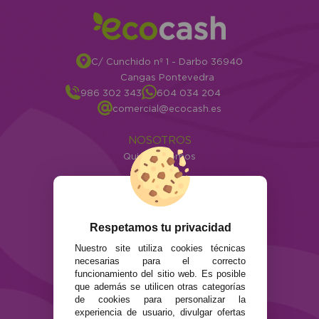
C/ Cunchido nº 1 - Darbo 36940
Cangas Pontevedra
986 302 343
604 034 204
comercial@ecocash.es
NOSOTROS
Quiénes somos
Info
ATENCIÓN AL CLIENTE
Envíos y devoluciones
Respetamos tu privacidad
Formas de pago
Nuestro site utiliza cookies técnicas
Preguntas Frecuentes
necesarias para el correcto
Contacto
funcionamiento del sitio web. Es posible
que además se utilicen otras categorías
SEGURIDAD Y PRIVACIDAD
de cookies para personalizar la
experiencia de usuario, divulgar ofertas
Términos y condiciones de uso