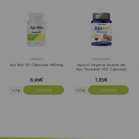
MMEN75
YNS3420PAV
Ajo Bio 50 Cápsulas 480mg
Ajosol Vegetal Aceite de
Ajo Ynsadiet 100 Cápsulas
8,99€
7,85€
compra
compra