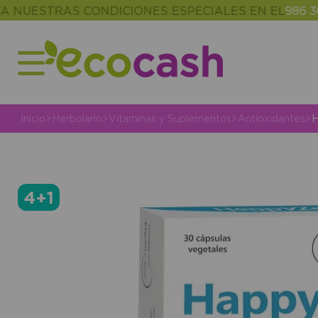
STRAS CONDICIONES ESPECIALES EN EL
986 302 34
Inicio
>
Herbolario
>
Vitaminas y Suplementos
>
Antioxidantes
>
H
4+1