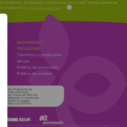
tos exclusivos, novedades y tendencias por e-mail. Puedo darme de
 recogido en la
Política de Publicidad
.
IENTE
SEGURIDAD Y
ones
PRIVACIDAD
Términos y condiciones
ntes
de uso
Política de privacidad
Política de cookies
ns para o Programa de
zación do comercio:
xico, no marco do Plan de
transformación e resilencia
o pola Unión Europea-
erationEU (CO300G)