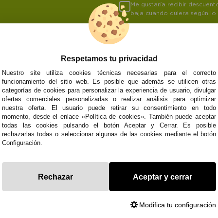
Me gustaría recibir descuen
baja cuando quiera según lo
Respetamos tu privacidad
NOSOTROS
ATENCIÓN AL CL
Nuestro site utiliza cookies técnicas necesarias para el correcto
funcionamiento del sitio web. Es posible que además se utilicen otras
Quiénes somos
Envíos y devoluci
categorías de cookies para personalizar la experiencia de usuario, divulgar
Info
Formas de pago
0
Cangas
ofertas comerciales personalizadas o realizar análisis para optimizar
Preguntas Frecue
nuestra oferta. El usuario puede retirar su consentimiento en todo
Contacto
momento, desde el enlace «Política de cookies». También puede aceptar
todas las cookies pulsando el botón Aceptar y Cerrar. Es posible
rechazarlas todas o seleccionar algunas de las cookies mediante el botón
Configuración.
Subvenció
Financiado pola
Plan de Recuperación
moderni
Unión Europea
Fondo Tecnoló
Transformación
recuperación, 
NextGenerationEU
y Resiliencia
finaciad
Rechazar
Aceptar y cerrar
NextGen
Modifica tu configuración