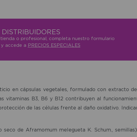
DISTRIBUIDORES
 tienda o profesional, completa nuestro formulario
o y accede a
PRECIOS ESPECIALES
icio en cápsulas vegetales, formulado con extracto
as vitaminas B3, B6 y B12 contribuyen al funcionamien
a protección de las células frente al daño oxidativo. Indi
seco de Aframomum melegueta K. Schum., semillas), e