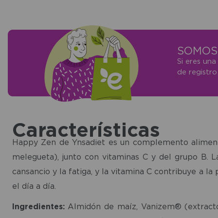
SOMOS 
Si eres una
de registr
Características
Happy Zen de Ynsadiet es un complemento aliment
melegueta), junto con vitaminas C y del grupo B. L
cansancio y la fatiga, y la vitamina C contribuye a l
el día a día.
Ingredientes:
Almidón de maíz, Vanizem® (extracto 