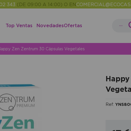
3
(DE 09:00 A 14:00) O EN
COMERCIAL@ECOCASH.ES
•
...
Top Ventas
Novedades
Ofertas
appy Zen Zentrum 30 Cápsulas Vegetales
Happy 
Vegeta
Ref:
YNS80