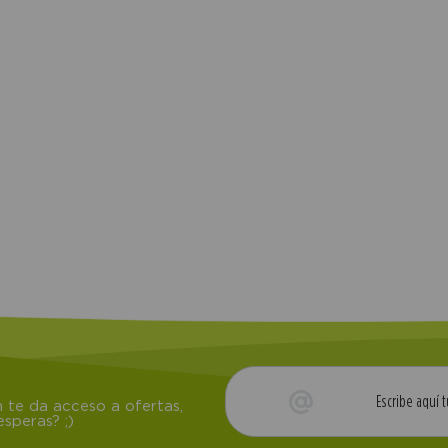
compra
 te da acceso a ofertas,
speras? ;)