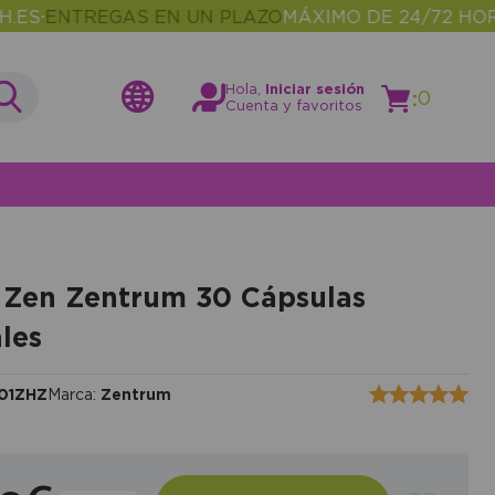
ENTREGAS EN UN PLAZO
MÁXIMO DE 24/72 HORAS
M
•
Hola,
Iniciar sesión
:
0
Cuenta y favoritos
Zen Zentrum 30 Cápsulas
les
01ZHZ
Marca:
Zentrum