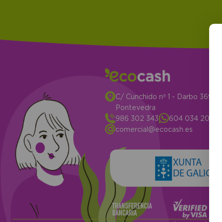
C/ Cunchido nº 1 - Darbo 3694
Pontevedra
986 302 343
604 034 204
comercial@ecocash.es
XUNTA
DE GALICIA