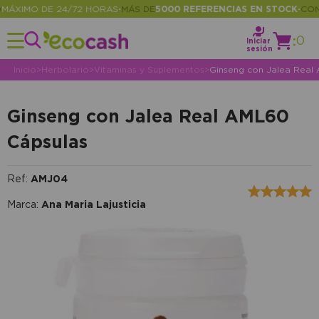
XIMO DE 24/72 HORAS
MÁS DE
5000 REFERENCIAS EN STOCK
CONSU
•
•
:
0
Iniciar
sesión
Inicio
>
Herbolario
>
Vitaminas y Suplementos
>
Ginseng con Jalea Real
Ginseng con Jalea Real AML60
Cápsulas
Ref:
AMJ04
Marca:
Ana Maria Lajusticia