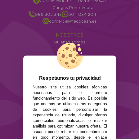
C/ Cunchido nº 1 - Darbo 36940
Cangas Pontevedra
986 302 343
604 034 204
comercial@ecocash.es
NOSOTROS
Quiénes somos
Info
ATENCIÓN AL CLIENTE
Envíos y devoluciones
Formas de pago
Respetamos tu privacidad
Preguntas Frecuentes
Nuestro site utiliza cookies técnicas
Contacto
necesarias para el correcto
funcionamiento del sitio web. Es posible
que además se utilicen otras categorías
SEGURIDAD Y PRIVACIDAD
de cookies para personalizar la
Términos y condiciones de uso
experiencia de usuario, divulgar ofertas
Política de privacidad
comerciales personalizadas o realizar
Política de cookies
análisis para optimizar nuestra oferta. El
usuario puede retirar su consentimiento
en todo momento, desde el enlace