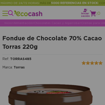
XIMO DE 24/72 HORAS
MÁS DE
5000 REFERENCIAS EN STOCK
CONSU
•
•
:
0
Iniciar
sesión
Inicio
>
Alimentación
>
Chocolates Cacao y Algarroba
>
Cremas para Un
Fondue de Chocolate 70% Cacao
Torras 220g
Ref:
TORRAS485
Marca:
Torras