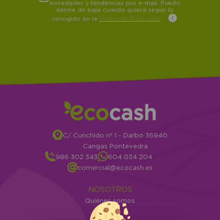
novedades y tendencias por e-mail. Puedo
darme de baja cuando quiera según lo
recogido en la
Política de Publicidad
.
C/ Cunchido nº 1 - Darbo 36940
Cangas Pontevedra
986 302 343
604 034 204
comercial@ecocash.es
NOSOTROS
Quiénes somos
Info