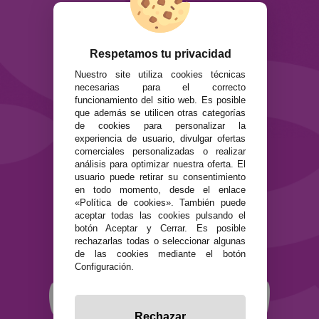
ATENCIÓN AL CLIENTE
Envíos y devoluciones
Formas de pago
Respetamos tu privacidad
Preguntas Frecuentes
Nuestro site utiliza cookies técnicas
Contacto
necesarias para el correcto
funcionamiento del sitio web. Es posible
que además se utilicen otras categorías
SEGURIDAD Y PRIVACIDAD
de cookies para personalizar la
Términos y condiciones de uso
experiencia de usuario, divulgar ofertas
Política de privacidad
comerciales personalizadas o realizar
Política de cookies
análisis para optimizar nuestra oferta. El
usuario puede retirar su consentimiento
en todo momento, desde el enlace
«Política de cookies». También puede
aceptar todas las cookies pulsando el
botón Aceptar y Cerrar. Es posible
rechazarlas todas o seleccionar algunas
de las cookies mediante el botón
Configuración.
Rechazar