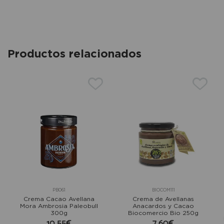
Productos relacionados
PB061
BIOCOM111
Crema Cacao Avellana
Crema de Avellanas
Mora Ambrosia Paleobull
Anacardos y Cacao
300g
Biocomercio Bio 250g
10,55€
7,60€