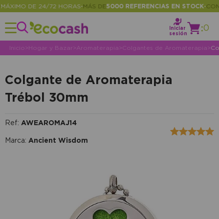
XIMO DE 24/72 HORAS
MÁS DE
5000 REFERENCIAS EN STOCK
CONSU
•
•
:
0
Iniciar
sesión
Inicio
>
Hogar y Bazar
>
Aromaterapia
>
Colgantes de Aromaterapia
>
Co
Colgante de Aromaterapia
Trébol 30mm
Ref:
AWEAROMAJ14
Marca:
Ancient Wisdom