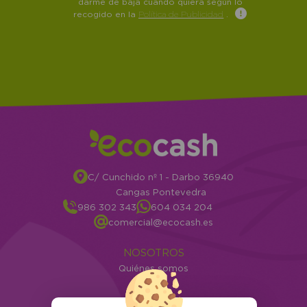
darme de baja cuando quiera según lo
recogido en la
Política de Publicidad
.
C/ Cunchido nº 1 - Darbo 36940
Cangas Pontevedra
986 302 343
604 034 204
comercial@ecocash.es
NOSOTROS
Quiénes somos
Info