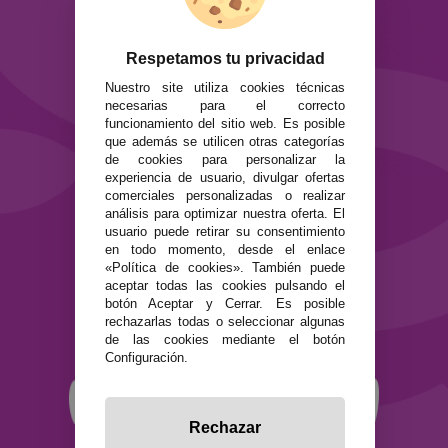
ATENCIÓN AL CLIENTE
Envíos y devoluciones
Formas de pago
Respetamos tu privacidad
Preguntas Frecuentes
Nuestro site utiliza cookies técnicas
Contacto
necesarias para el correcto
funcionamiento del sitio web. Es posible
que además se utilicen otras categorías
SEGURIDAD Y PRIVACIDAD
de cookies para personalizar la
Términos y condiciones de uso
experiencia de usuario, divulgar ofertas
Política de privacidad
comerciales personalizadas o realizar
Política de cookies
análisis para optimizar nuestra oferta. El
usuario puede retirar su consentimiento
en todo momento, desde el enlace
«Política de cookies». También puede
aceptar todas las cookies pulsando el
botón Aceptar y Cerrar. Es posible
rechazarlas todas o seleccionar algunas
de las cookies mediante el botón
Configuración.
Rechazar