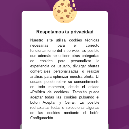
Info
ATENCIÓN AL CLIENTE
Envíos y devoluciones
Formas de pago
Respetamos tu privacidad
Preguntas Frecuentes
Nuestro site utiliza cookies técnicas
Contacto
necesarias para el correcto
funcionamiento del sitio web. Es posible
SEGURIDAD Y PRIVACIDAD
que además se utilicen otras categorías
de cookies para personalizar la
Términos y condiciones de uso
experiencia de usuario, divulgar ofertas
Política de privacidad
comerciales personalizadas o realizar
Política de cookies
análisis para optimizar nuestra oferta. El
usuario puede retirar su consentimiento
en todo momento, desde el enlace
«Política de cookies». También puede
aceptar todas las cookies pulsando el
botón Aceptar y Cerrar. Es posible
rechazarlas todas o seleccionar algunas
de las cookies mediante el botón
Configuración.