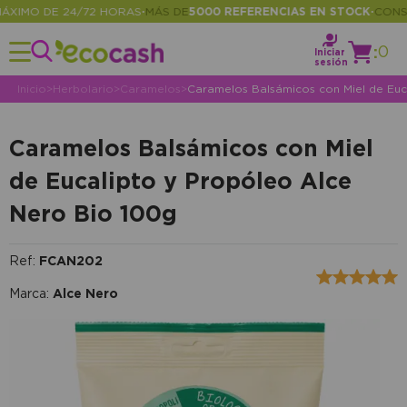
IMO DE 24/72 HORAS
MÁS DE
5000 REFERENCIAS EN STOCK
CONSULT
•
•
:
0
Iniciar
sesión
Inicio
>
Herbolario
>
Caramelos
>
Caramelos Balsámicos con Miel de Euc
Caramelos Balsámicos con Miel
de Eucalipto y Propóleo Alce
Nero Bio 100g
Ref:
FCAN202
Marca:
Alce Nero