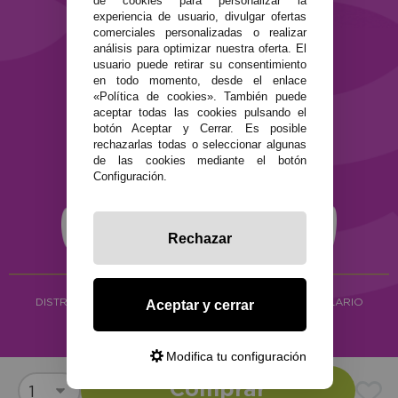
de cookies para personalizar la
experiencia de usuario, divulgar ofertas
Términos y condiciones de uso
comerciales personalizadas o realizar
Política de privacidad
análisis para optimizar nuestra oferta. El
Política de cookies
usuario puede retirar su consentimiento
en todo momento, desde el enlace
«Política de cookies». También puede
aceptar todas las cookies pulsando el
botón Aceptar y Cerrar. Es posible
rechazarlas todas o seleccionar algunas
de las cookies mediante el botón
Configuración.
Rechazar
DISTRIBUCIÓN ALIMENTACIÓN ECOLÓGICA
Y HERBOLARIO
Aceptar y cerrar
Copyright © 2026 ·
www.ecocash.es
·
Ecocash Productos Orgánicos S.C
Modifica tu configuración
Comprar