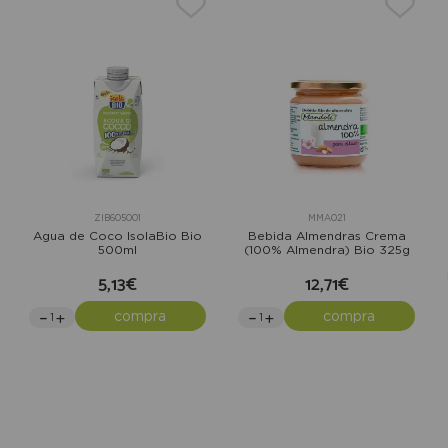
ZIB605001
MMA021
Agua de Coco IsolaBio Bio
Bebida Almendras Crema
500ml
(100% Almendra) Bio 325g
5,13€
12,71€
compra
compra