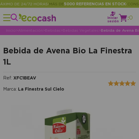
IMO DE 24/72 HORAS
MÁS DE
5000 REFERENCIAS EN STOCK
CONSULT
•
•
:
0
Iniciar
sesión
Inicio
>
Alimentación
>
Bebidas
>
Bebidas Vegetales
>
Bebida de Avena Bio
Bebida de Avena Bio La Finestra
1L
Ref:
XFC1BEAV
Marca:
La Finestra Sul Cielo