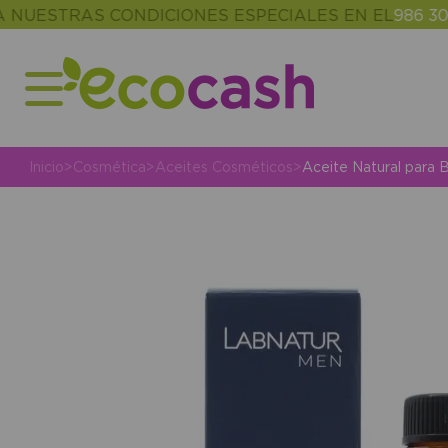
TRAS CONDICIONES ESPECIALES EN EL
986 302 343
Inicio
>
Cosmética
>
Aceites Cosméticos
>
Aceite Natural para 