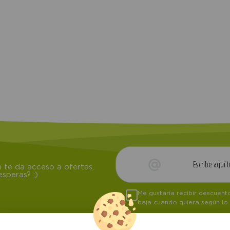
 te da acceso a ofertas,
speras? ;)
Me gustaría recibir descuen
baja cuando quiera según lo