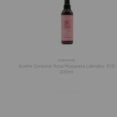
SYS42325
Aceite Corporal Rosa Mosqueta Labnatur SYS
200ml
¡SIN STOCK!