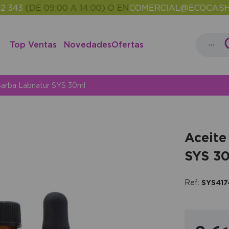
(DE 09:00 A 14:00) O EN
COMERCIAL@ECOCASH.ES
EN
•
...
Top Ventas
Novedades
Ofertas
Barba Labnatur SYS 30ml
Aceite
SYS 3
Ref:
SYS417