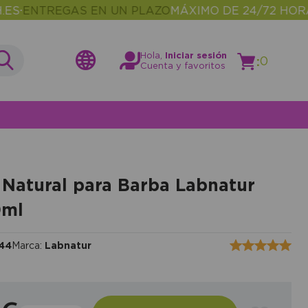
TREGAS EN UN PLAZO
MÁXIMO DE 24/72 HORAS
MÁ
•
Hola,
Iniciar sesión
:
0
Cuenta y favoritos
 Natural para Barba Labnatur
0ml
44
Marca:
Labnatur