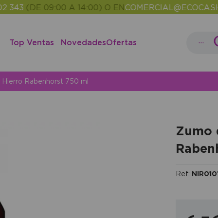
3
(DE 09:00 A 14:00) O EN
COMERCIAL@ECOCASH.ES
•
...
Top Ventas
Novedades
Ofertas
 Hierro Rabenhorst 750 ml
Zumo d
Rabenh
Ref:
NIR010