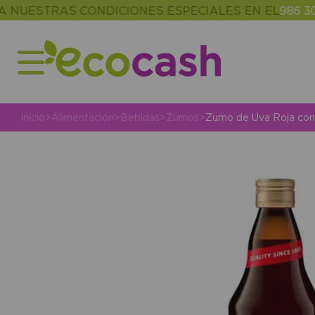
STRAS CONDICIONES ESPECIALES EN EL
986 302 34
Inicio
>
Alimentación
>
Bebidas
>
Zumos
>
Zumo de Uva Roja con