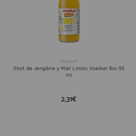
FCVK077
Shot de Jengibre y Miel Limón Voelkel Bio 95
ml
2,31€
compra