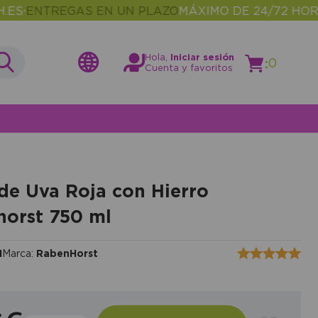
ENTREGAS EN UN PLAZO
MÁXIMO DE 24/72 HORAS
M
•
Hola,
Iniciar sesión
:
0
Cuenta y favoritos
e Uva Roja con Hierro
orst 750 ml
1
Marca:
RabenHorst