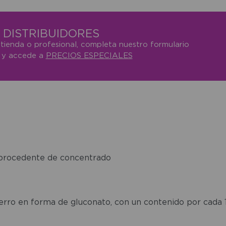
DISTRIBUIDORES
 tienda o profesional, completa nuestro formulario
o y accede a
PRECIOS ESPECIALES
o procedente de concentrado
ierro en forma de gluconato, con un contenido por cada