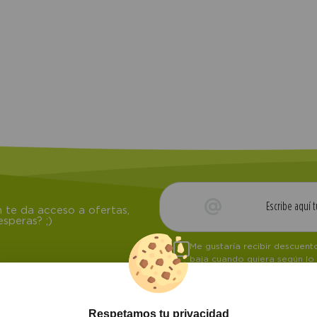
 te da acceso a ofertas,
speras? ;)
Me gustaría recibir descuen
baja cuando quiera según lo
Respetamos tu privacidad