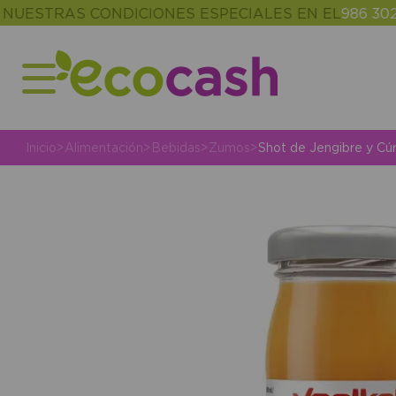
TRAS CONDICIONES ESPECIALES EN EL
986 302 343
Inicio
>
Alimentación
>
Bebidas
>
Zumos
>
Shot de Jengibre y Cú