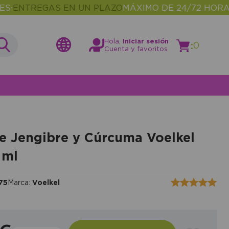
NTREGAS EN UN PLAZO
MÁXIMO DE 24/72 HORAS
MÁ
•
Hola,
Iniciar sesión
:
0
Cuenta y favoritos
e Jengibre y Cúrcuma Voelkel
 ml
75
Marca:
Voelkel