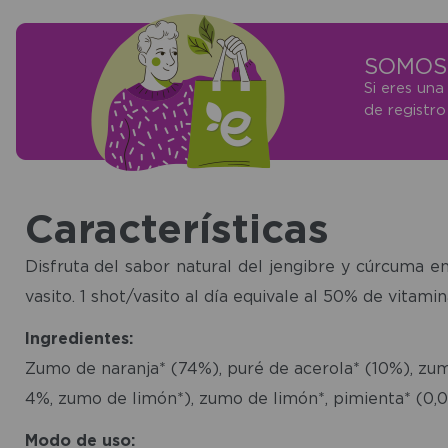
SOMOS 
Si eres una
de registr
Características
Disfruta del sabor natural del jengibre y cúrcuma 
vasito. 1 shot/vasito al día equivale al 50% de vitam
Ingredientes:
Zumo de naranja* (74%), puré de acerola* (10%), zu
4%, zumo de limón*), zumo de limón*, pimienta* (0,01
Modo de uso: