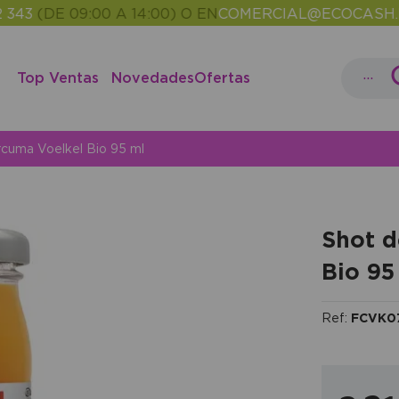
(DE 09:00 A 14:00) O EN
COMERCIAL@ECOCASH.ES
E
•
...
Top Ventas
Novedades
Ofertas
rcuma Voelkel Bio 95 ml
Shot d
Bio 95
Ref:
FCVK0