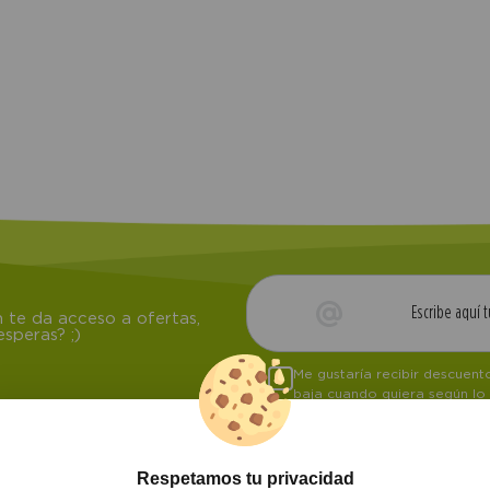
 te da acceso a ofertas,
speras? ;)
Me gustaría recibir descuen
baja cuando quiera según lo
Respetamos tu privacidad