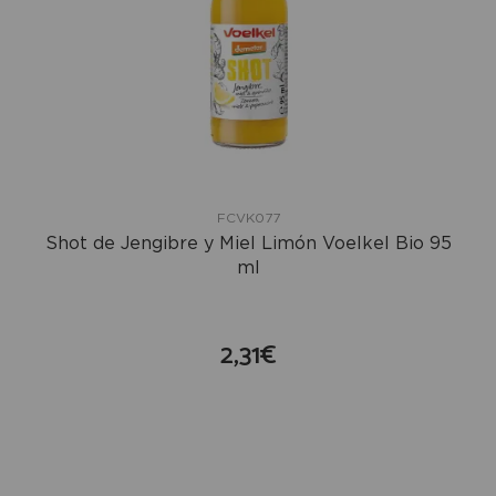
FCVK077
Shot de Jengibre y Miel Limón Voelkel Bio 95
ml
2,31€
compra