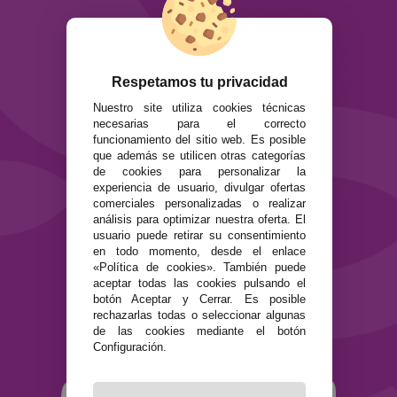
Info
ATENCIÓN AL CLIENTE
Envíos y devoluciones
Respetamos tu privacidad
Formas de pago
Nuestro site utiliza cookies técnicas
Preguntas Frecuentes
necesarias para el correcto
Contacto
funcionamiento del sitio web. Es posible
que además se utilicen otras categorías
de cookies para personalizar la
SEGURIDAD Y PRIVACIDAD
experiencia de usuario, divulgar ofertas
Términos y condiciones de uso
comerciales personalizadas o realizar
Política de privacidad
análisis para optimizar nuestra oferta. El
Política de cookies
usuario puede retirar su consentimiento
en todo momento, desde el enlace
«Política de cookies». También puede
aceptar todas las cookies pulsando el
botón Aceptar y Cerrar. Es posible
rechazarlas todas o seleccionar algunas
de las cookies mediante el botón
Configuración.