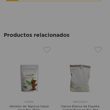
Productos relacionados
SV01136
FBGG221333
Almidón de Tapioca Salud
Harina Blanca de Espelta
Viva Bio 250g
Granel Bionsan Bio 3kg