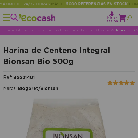
XIMO DE 24/72 HORAS
MÁS DE
5000 REFERENCIAS EN STOCK
CONSUL
•
•
:
0
Iniciar
sesión
Inicio
>
Alimentación
>
Harinas Levaduras Lecitina
>
Harinas
>
Harina de C
Harina de Centeno Integral
Bionsan Bio 500g
Ref:
BG221401
Marca:
Biogoret/Bionsan