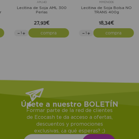
AMJ40
MMEN006
Lecitina de Soja AML 300
Lecitina de Soja Bolsa NO
Perlas
TRANS 400g
27,93€
18,34€
compra
compra
Únete a nuestro BOLETÍN
Formar parte de la red de clientes
de Ecocash te da acceso a ofertas,
descuentos y promociones
exclusivas, ¿a qué esperas? ;)