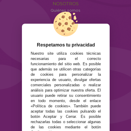
NOSOTROS
Quiénes somos
Info
ATENCIÓN AL CLIENTE
Envíos y devoluciones
Formas de pago
Respetamos tu privacidad
Preguntas Frecuentes
Nuestro site utiliza cookies técnicas
Contacto
necesarias para el correcto
funcionamiento del sitio web. Es posible
SEGURIDAD Y PRIVACIDAD
que además se utilicen otras categorías
de cookies para personalizar la
Términos y condiciones de uso
experiencia de usuario, divulgar ofertas
Política de privacidad
comerciales personalizadas o realizar
Política de cookies
análisis para optimizar nuestra oferta. El
usuario puede retirar su consentimiento
en todo momento, desde el enlace
«Política de cookies». También puede
aceptar todas las cookies pulsando el
botón Aceptar y Cerrar. Es posible
rechazarlas todas o seleccionar algunas
de las cookies mediante el botón