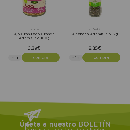
AR0110
AR0037
Ajo Granulado Grande
Albahaca Artemis Bio 12g
Artemis Bio 100g
3,39€
2,35€
compra
compra
Únete a nuestro BOLETÍN
Formar parte de la red de clientes