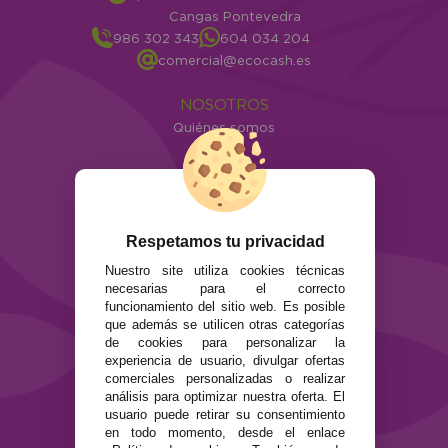
Cangas Pontevedra
986 302 343
604 034 204
comercial@ecocash.es
NOSOTROS
Quiénes somos
Info
ATENCIÓN AL CLIENTE
Envíos y devoluciones
Formas de pago
Respetamos tu privacidad
Preguntas Frecuentes
Nuestro site utiliza cookies técnicas
Contacto
necesarias para el correcto
funcionamiento del sitio web. Es posible
que además se utilicen otras categorías
SEGURIDAD Y PRIVACIDAD
de cookies para personalizar la
Términos y condiciones de uso
experiencia de usuario, divulgar ofertas
Política de privacidad
comerciales personalizadas o realizar
Política de cookies
análisis para optimizar nuestra oferta. El
usuario puede retirar su consentimiento
en todo momento, desde el enlace