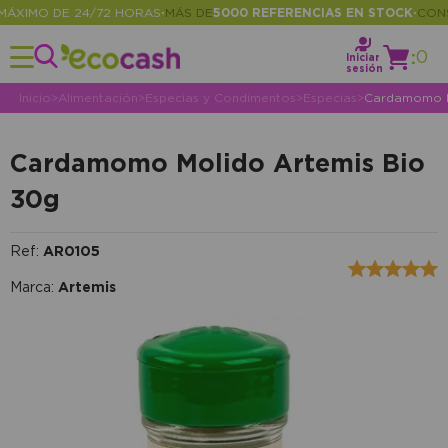
XIMO DE 24/72 HORAS
MÁS DE
5000 REFERENCIAS EN STOCK
CONSUL
•
•
:
0
Iniciar
sesión
Inicio
>
Alimentación
>
Especias y Condimentos
>
Especias
>
Cardamomo M
Cardamomo Molido Artemis Bio
30g
Ref:
AR0105
Marca:
Artemis