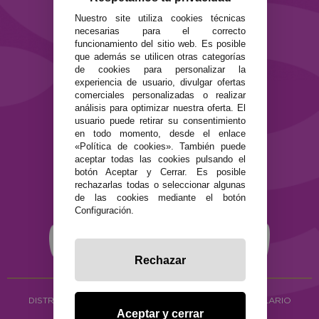
Preguntas Frecuentes
Nuestro site utiliza cookies técnicas
Contacto
necesarias para el correcto
funcionamiento del sitio web. Es posible
SEGURIDAD Y PRIVACIDAD
que además se utilicen otras categorías
de cookies para personalizar la
Términos y condiciones de uso
experiencia de usuario, divulgar ofertas
Política de privacidad
comerciales personalizadas o realizar
Política de cookies
análisis para optimizar nuestra oferta. El
usuario puede retirar su consentimiento
en todo momento, desde el enlace
«Política de cookies». También puede
aceptar todas las cookies pulsando el
botón Aceptar y Cerrar. Es posible
rechazarlas todas o seleccionar algunas
de las cookies mediante el botón
Configuración.
Rechazar
DISTRIBUCIÓN ALIMENTACIÓN ECOLÓGICA
Y HERBOLARIO
Aceptar y cerrar
Copyright © 2026 ·
www.ecocash.es