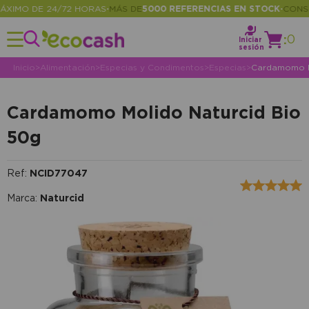
IMO DE 24/72 HORAS
MÁS DE
5000 REFERENCIAS EN STOCK
CONSULT
•
•
:
0
Iniciar
sesión
Inicio
>
Alimentación
>
Especias y Condimentos
>
Especias
>
Cardamomo M
Cardamomo Molido Naturcid Bio
50g
Ref:
NCID77047
Marca:
Naturcid