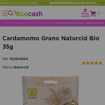
IMO DE 24/72 HORAS
MÁS DE
5000 REFERENCIAS EN STOCK
CONSUL
•
•
:
0
Iniciar
sesión
Inicio
>
Herbolario
>
Plantas en Bolsa
>
Cardamomo Grano Naturcid Bio
Cardamomo Grano Naturcid Bio
35g
Ref:
NCID14164
Marca:
Naturcid