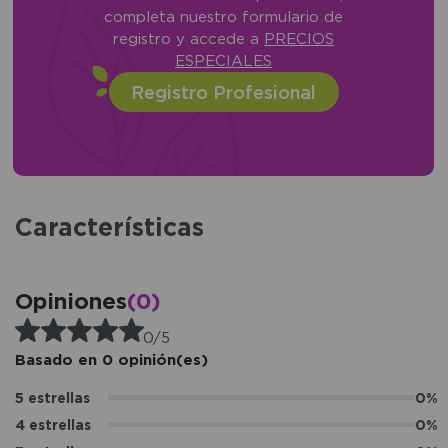
completa nuestro formulario de
registro y accede a
PRECIOS
ESPECIALES
Registro Profesional
Características
Opiniones
(0)
0/5
Basado en 0 opinión(es)
5 estrellas
0%
4 estrellas
0%