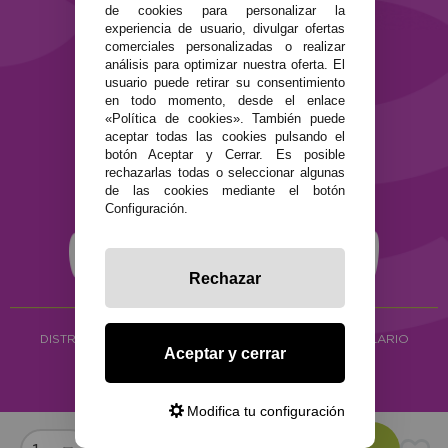
de cookies para personalizar la
Términos y condiciones de uso
experiencia de usuario, divulgar ofertas
Política de privacidad
comerciales personalizadas o realizar
Política de cookies
análisis para optimizar nuestra oferta. El
usuario puede retirar su consentimiento
en todo momento, desde el enlace
«Política de cookies». También puede
aceptar todas las cookies pulsando el
botón Aceptar y Cerrar. Es posible
rechazarlas todas o seleccionar algunas
de las cookies mediante el botón
Configuración.
Rechazar
DISTRIBUCIÓN ALIMENTACIÓN ECOLÓGICA
Y HERBOLARIO
Aceptar y cerrar
Copyright © 2026 ·
www.ecocash.es
·
Ecocash Productos Orgánicos S.C
Modifica tu configuración
Comprar