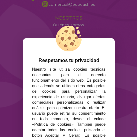
comercial@ecocash.es
NOSOTROS
Quiénes somos
Info
ATENCIÓN AL CLIENTE
Envíos y devoluciones
Formas de pago
Respetamos tu privacidad
Preguntas Frecuentes
Nuestro site utiliza cookies técnicas
Contacto
necesarias para el correcto
funcionamiento del sitio web. Es posible
que además se utilicen otras categorías
SEGURIDAD Y PRIVACIDAD
de cookies para personalizar la
Términos y condiciones de uso
experiencia de usuario, divulgar ofertas
Política de privacidad
comerciales personalizadas o realizar
Política de cookies
análisis para optimizar nuestra oferta. El
usuario puede retirar su consentimiento
en todo momento, desde el enlace
«Política de cookies». También puede
aceptar todas las cookies pulsando el
botón Aceptar y Cerrar. Es posible