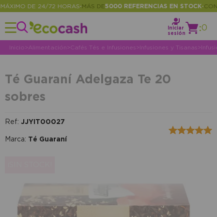
XIMO DE 24/72 HORAS
MÁS DE
5000 REFERENCIAS EN STOCK
CONSUL
•
•
:
0
Iniciar
sesión
Inicio
>
Alimentación
>
Cafés Tés e Infusiones
>
Infusiones y Tisanas
>
Infus
Té Guaraní Adelgaza Te 20
sobres
Ref:
JJYIT00027
Marca:
Té Guaraní
¡SIN STOCK!