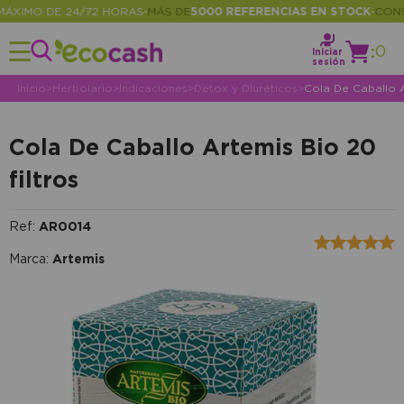
XIMO DE 24/72 HORAS
MÁS DE
5000 REFERENCIAS EN STOCK
CONSUL
•
•
:
0
Iniciar
sesión
Inicio
>
Herbolario
>
Indicaciones
>
Detox y Diuréticos
>
Cola De Caballo A
Cola De Caballo Artemis Bio 20
filtros
Ref:
AR0014
Marca:
Artemis