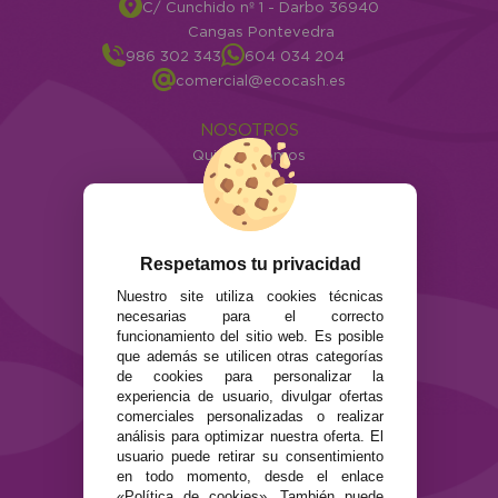
C/ Cunchido nº 1 - Darbo 36940
Cangas Pontevedra
986 302 343
604 034 204
comercial@ecocash.es
NOSOTROS
Quiénes somos
Info
ATENCIÓN AL CLIENTE
Envíos y devoluciones
Respetamos tu privacidad
Formas de pago
Nuestro site utiliza cookies técnicas
Preguntas Frecuentes
necesarias para el correcto
Contacto
funcionamiento del sitio web. Es posible
que además se utilicen otras categorías
de cookies para personalizar la
SEGURIDAD Y PRIVACIDAD
experiencia de usuario, divulgar ofertas
Términos y condiciones de uso
comerciales personalizadas o realizar
Política de privacidad
análisis para optimizar nuestra oferta. El
Política de cookies
usuario puede retirar su consentimiento
en todo momento, desde el enlace
«Política de cookies». También puede