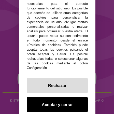
Contacto
necesarias para el correcto
funcionamiento del sitio web. Es posible
que además se utilicen otras categorías
SEGURIDAD Y PRIVACIDAD
de cookies para personalizar la
Términos y condiciones de uso
experiencia de usuario, divulgar ofertas
Política de privacidad
comerciales personalizadas o realizar
Política de cookies
análisis para optimizar nuestra oferta. El
usuario puede retirar su consentimiento
en todo momento, desde el enlace
«Política de cookies». También puede
aceptar todas las cookies pulsando el
botón Aceptar y Cerrar. Es posible
rechazarlas todas o seleccionar algunas
de las cookies mediante el botón
Configuración.
Rechazar
DISTRIBUCIÓN ALIMENTACIÓN ECOLÓGICA
Y HERBOLARIO
Aceptar y cerrar
Copyright © 2026 ·
www.ecocash.es
·
Ecocash Productos Orgánicos S.C