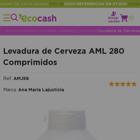
IMO DE 24/72 HORAS
MÁS DE
5000 REFERENCIAS EN STOCK
CONSULT
•
•
:
0
Iniciar
sesión
Inicio
>
Herbolario
>
Lecitina Levadura y Germen
>
Levadura de Cervez
Levadura de Cerveza AML 280
Comprimidos
Ref:
AMJ58
Marca:
Ana Maria Lajusticia