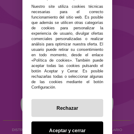
Formas de pago
Nuestro site utiliza cookies técnicas
Preguntas Frecuentes
necesarias para el correcto
Contacto
funcionamiento del sitio web. Es posible
que además se utilicen otras categorías
SEGURIDAD Y PRIVACIDAD
de cookies para personalizar la
experiencia de usuario, divulgar ofertas
Términos y condiciones de uso
comerciales personalizadas o realizar
Política de privacidad
análisis para optimizar nuestra oferta. El
Política de cookies
usuario puede retirar su consentimiento
en todo momento, desde el enlace
«Política de cookies». También puede
aceptar todas las cookies pulsando el
botón Aceptar y Cerrar. Es posible
rechazarlas todas o seleccionar algunas
de las cookies mediante el botón
Configuración.
Rechazar
DISTRIBUCIÓN ALIMENTACIÓN ECOLÓGICA
Y HERBOLARIO
Aceptar y cerrar