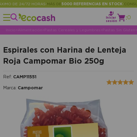
MO DE 24/72 HORAS
MÁS DE
5000 REFERENCIAS EN STOCK
CONSULTA
•
•
:
0
Iniciar
sesión
Inicio
>
Alimentación
>
Pastas Cereales y Legumbres
>
Pastas Sin Gluten
Espirales con Harina de Lenteja
Roja Campomar Bio 250g
Ref:
CAMP11551
Marca:
Campomar