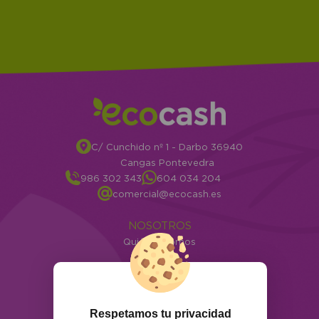
C/ Cunchido nº 1 - Darbo 36940
Cangas Pontevedra
986 302 343
604 034 204
comercial@ecocash.es
NOSOTROS
Quiénes somos
Info
ATENCIÓN AL CLIENTE
Envíos y devoluciones
Respetamos tu privacidad