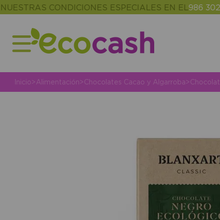
RAS CONDICIONES ESPECIALES EN EL
986 302 343
(
Inicio
>
Alimentación
>
Chocolates Cacao y Algarroba
>
Chocola