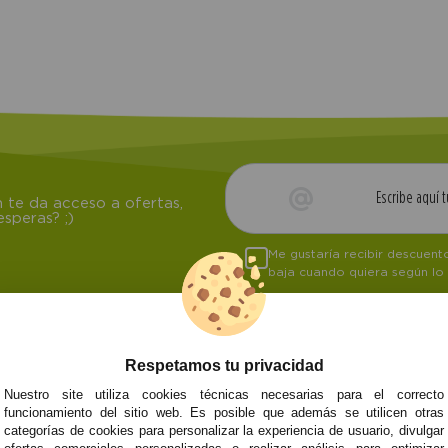
 te da acceso a ofertas,
speras? ;)
Me gustaría recibir descuen
baja cuando quiera según lo
Respetamos tu privacidad
NOSOTROS
ATENCIÓN AL CL
Nuestro site utiliza cookies técnicas necesarias para el correcto
funcionamiento del sitio web. Es posible que además se utilicen otras
Quiénes somos
Envíos y devoluci
categorías de cookies para personalizar la experiencia de usuario, divulgar
Info
Formas de pago
0
Cangas