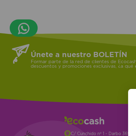
Únete a nuestro BOLETÍN
Formar parte de la red de clientes de Ecocash
descuentos y promociones exclusivas, ¿a qué e
C/ Cunchido nº 1 - Darbo 3694