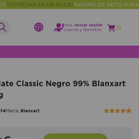
REGAS EN UN PLAZO
MÁXIMO DE 24/72 HORAS
MÁS
•
Hola,
Iniciar sesión
:
0
Cuenta y favoritos
ate Classic Negro 99% Blanxart
g
74
Marca:
Blanxart