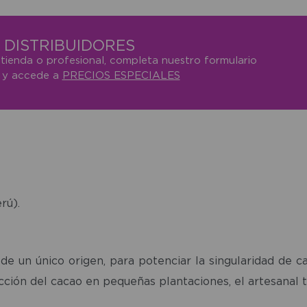
DISTRIBUIDORES
 tienda o profesional, completa nuestro formulario
o y accede a
PRECIOS ESPECIALES
rú).
e un único origen, para potenciar la singularidad de c
ección del cacao en pequeñas plantaciones, el artesanal t