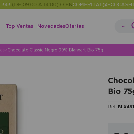
DE 09:00 A 14:00) O EN
COMERCIAL@ECOCASH.ES
ENT
•
...
Top Ventas
Novedades
Ofertas
tes
>
Chocolate Classic Negro 99% Blanxart Bio 75g
Chocol
Bio 75
Ref:
BLX491