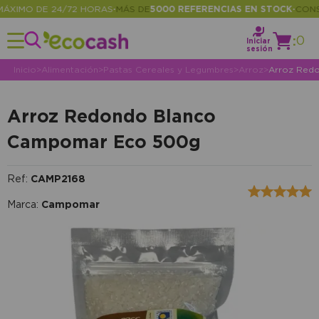
IMO DE 24/72 HORAS
MÁS DE
5000 REFERENCIAS EN STOCK
CONSUL
•
•
:
0
Iniciar
sesión
Inicio
>
Alimentación
>
Pastas Cereales y Legumbres
>
Arroz
>
Arroz Red
Arroz Redondo Blanco
Campomar Eco 500g
Ref:
CAMP2168
Marca:
Campomar