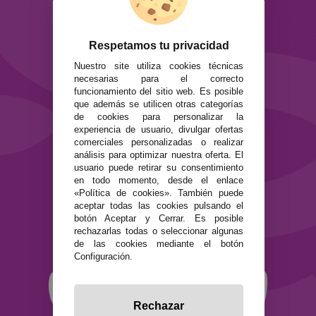
ATENCIÓN AL CLIENTE
Envíos y devoluciones
Formas de pago
Respetamos tu privacidad
Preguntas Frecuentes
Nuestro site utiliza cookies técnicas
Contacto
necesarias para el correcto
funcionamiento del sitio web. Es posible
que además se utilicen otras categorías
SEGURIDAD Y PRIVACIDAD
de cookies para personalizar la
Términos y condiciones de uso
experiencia de usuario, divulgar ofertas
Política de privacidad
comerciales personalizadas o realizar
Política de cookies
análisis para optimizar nuestra oferta. El
usuario puede retirar su consentimiento
en todo momento, desde el enlace
«Política de cookies». También puede
aceptar todas las cookies pulsando el
botón Aceptar y Cerrar. Es posible
rechazarlas todas o seleccionar algunas
de las cookies mediante el botón
Configuración.
Rechazar