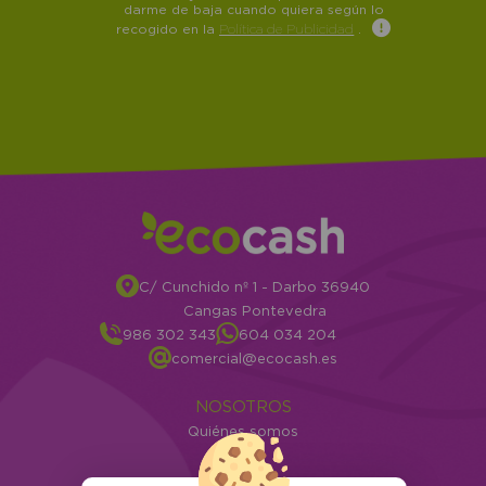
darme de baja cuando quiera según lo
recogido en la
Política de Publicidad
.
C/ Cunchido nº 1 - Darbo 36940
Cangas Pontevedra
986 302 343
604 034 204
comercial@ecocash.es
NOSOTROS
Quiénes somos
Info