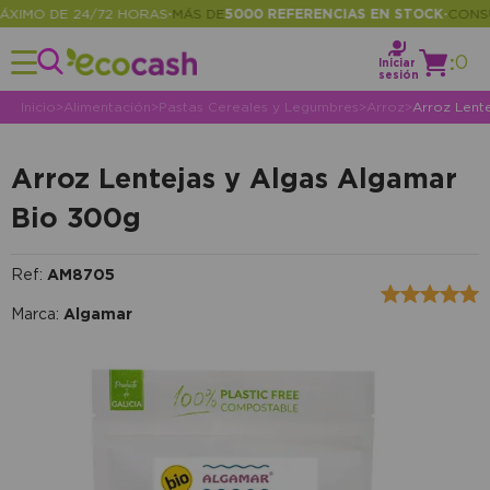
IMO DE 24/72 HORAS
MÁS DE
5000 REFERENCIAS EN STOCK
CONSULT
•
•
:
0
Iniciar
sesión
Inicio
>
Alimentación
>
Pastas Cereales y Legumbres
>
Arroz
>
Arroz Lent
Arroz Lentejas y Algas Algamar
Bio 300g
Ref:
AM8705
Marca:
Algamar