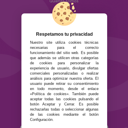
Quiénes somos
Info
ATENCIÓN AL CLIENTE
Envíos y devoluciones
Formas de pago
Respetamos tu privacidad
Preguntas Frecuentes
Nuestro site utiliza cookies técnicas
Contacto
necesarias para el correcto
funcionamiento del sitio web. Es posible
que además se utilicen otras categorías
SEGURIDAD Y PRIVACIDAD
de cookies para personalizar la
Términos y condiciones de uso
experiencia de usuario, divulgar ofertas
Política de privacidad
comerciales personalizadas o realizar
Política de cookies
análisis para optimizar nuestra oferta. El
usuario puede retirar su consentimiento
en todo momento, desde el enlace
«Política de cookies». También puede
aceptar todas las cookies pulsando el
botón Aceptar y Cerrar. Es posible
rechazarlas todas o seleccionar algunas
de las cookies mediante el botón
Configuración.