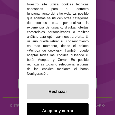
Preguntas Frecuentes
Nuestro site utiliza cookies técnicas
Contacto
necesarias para el correcto
funcionamiento del sitio web. Es posible
SEGURIDAD Y PRIVACIDAD
que además se utilicen otras categorías
de cookies para personalizar la
Términos y condiciones de uso
experiencia de usuario, divulgar ofertas
Política de privacidad
comerciales personalizadas o realizar
Política de cookies
análisis para optimizar nuestra oferta. El
usuario puede retirar su consentimiento
en todo momento, desde el enlace
«Política de cookies». También puede
aceptar todas las cookies pulsando el
botón Aceptar y Cerrar. Es posible
rechazarlas todas o seleccionar algunas
de las cookies mediante el botón
Configuración.
Rechazar
DISTRIBUCIÓN ALIMENTACIÓN ECOLÓGICA
Y HERBOLARIO
Aceptar y cerrar
Copyright © 2026 ·
www.ecocash.es