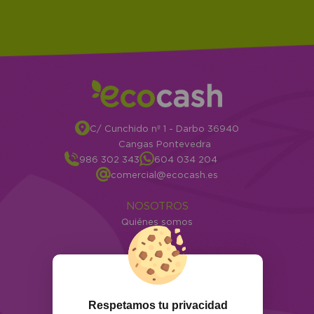
C/ Cunchido nº 1 - Darbo 36940
Cangas Pontevedra
986 302 343
604 034 204
comercial@ecocash.es
NOSOTROS
Quiénes somos
Info
ATENCIÓN AL CLIENTE
Envíos y devoluciones
Formas de pago
Respetamos tu privacidad