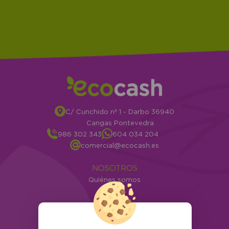
C/ Cunchido nº 1 - Darbo 36940
Cangas Pontevedra
986 302 343
604 034 204
comercial@ecocash.es
NOSOTROS
Quiénes somos
Info
ATENCIÓN AL CLIENTE
Envíos y devoluciones