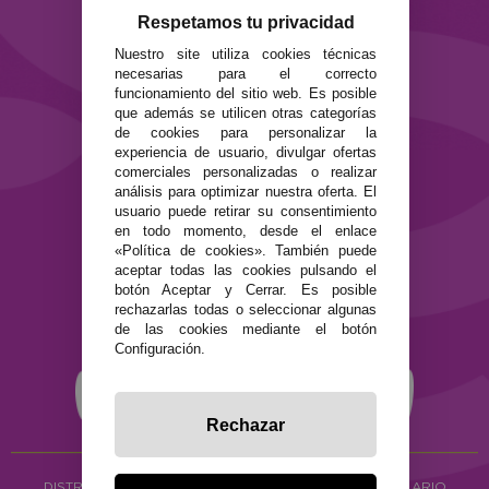
Formas de pago
Respetamos tu privacidad
Preguntas Frecuentes
Nuestro site utiliza cookies técnicas
Contacto
necesarias para el correcto
funcionamiento del sitio web. Es posible
SEGURIDAD Y PRIVACIDAD
que además se utilicen otras categorías
de cookies para personalizar la
Términos y condiciones de uso
experiencia de usuario, divulgar ofertas
Política de privacidad
comerciales personalizadas o realizar
Política de cookies
análisis para optimizar nuestra oferta. El
usuario puede retirar su consentimiento
en todo momento, desde el enlace
«Política de cookies». También puede
aceptar todas las cookies pulsando el
botón Aceptar y Cerrar. Es posible
rechazarlas todas o seleccionar algunas
de las cookies mediante el botón
Configuración.
Rechazar
DISTRIBUCIÓN ALIMENTACIÓN ECOLÓGICA
Y HERBOLARIO