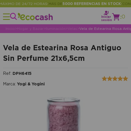
XIMO DE 24/72 HORAS
MÁS DE
5000 REFERENCIAS EN STOCK
CONSUL
•
•
:
0
Iniciar
sesión
Inicio
>
Hogar y Bazar
>
Iluminación
>
Velas
>
Vela de Estearina Rosa Anti
Vela de Estearina Rosa Antiguo
Sin Perfume 21x6,5cm
Ref:
DPH6415
Marca:
Yogi & Yogini