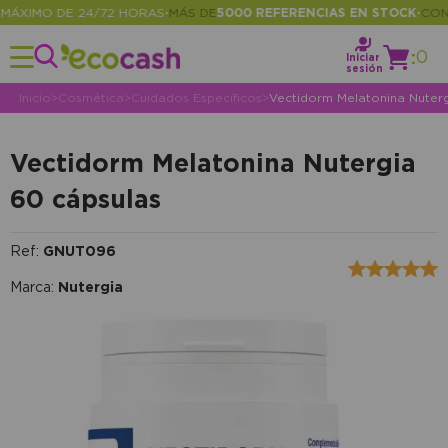
XIMO DE 24/72 HORAS
MÁS DE
5000 REFERENCIAS EN STOCK
CONSUL
•
•
:
0
Iniciar
sesión
Inicio
>
Cosmética
>
Cuidados Específicos
>
Vectidorm Melatonina Nuterg
Vectidorm Melatonina Nutergia
60 cápsulas
Ref:
GNUT096
Marca:
Nutergia