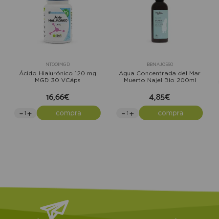
NT001MGD
BBNAJ0560
Ácido Hialurónico 120 mg
Agua Concentrada del Mar
MGD 30 VCáps
Muerto Najel Bio 200ml
16,66€
4,85€
compra
compra