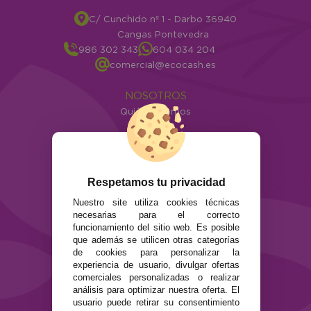
C/ Cunchido nº 1 - Darbo 36940
Cangas Pontevedra
986 302 343
604 034 204
comercial@ecocash.es
NOSOTROS
Quiénes somos
Info
ATENCIÓN AL CLIENTE
Envíos y devoluciones
Respetamos tu privacidad
Formas de pago
Nuestro site utiliza cookies técnicas
Preguntas Frecuentes
necesarias para el correcto
Contacto
funcionamiento del sitio web. Es posible
que además se utilicen otras categorías
SEGURIDAD Y PRIVACIDAD
de cookies para personalizar la
experiencia de usuario, divulgar ofertas
Términos y condiciones de uso
comerciales personalizadas o realizar
Política de privacidad
análisis para optimizar nuestra oferta. El
Política de cookies
usuario puede retirar su consentimiento