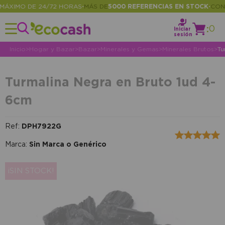
XIMO DE 24/72 HORAS
MÁS DE
5000 REFERENCIAS EN STOCK
CONSUL
•
•
:
0
Iniciar
sesión
Inicio
>
Hogar y Bazar
>
Bazar
>
Minerales y Gemas
>
Minerales Brutos
>
Tu
Turmalina Negra en Bruto 1ud 4-
6cm
Ref:
DPH7922G
Marca:
Sin Marca o Genérico
¡SIN STOCK!