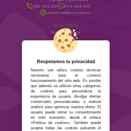
986 302 343
604 034 204
comercial@ecocash.es
NOSOTROS
Quiénes somos
Info
ATENCIÓN AL CLIENTE
Envíos y devoluciones
Respetamos tu privacidad
Formas de pago
Nuestro site utiliza cookies técnicas
Preguntas Frecuentes
necesarias para el correcto
Contacto
funcionamiento del sitio web. Es posible
que además se utilicen otras categorías
SEGURIDAD Y PRIVACIDAD
de cookies para personalizar la
experiencia de usuario, divulgar ofertas
Términos y condiciones de uso
comerciales personalizadas o realizar
Política de privacidad
análisis para optimizar nuestra oferta. El
Política de cookies
usuario puede retirar su consentimiento
en todo momento, desde el enlace
«Política de cookies». También puede
aceptar todas las cookies pulsando el