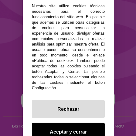
Preguntas Frecuentes
Nuestro site utiliza cookies técnicas
Contacto
necesarias para el correcto
funcionamiento del sitio web. Es posible
SEGURIDAD Y PRIVACIDAD
que además se utilicen otras categorías
de cookies para personalizar la
Términos y condiciones de uso
experiencia de usuario, divulgar ofertas
Política de privacidad
comerciales personalizadas o realizar
Política de cookies
análisis para optimizar nuestra oferta. El
usuario puede retirar su consentimiento
en todo momento, desde el enlace
«Política de cookies». También puede
aceptar todas las cookies pulsando el
botón Aceptar y Cerrar. Es posible
rechazarlas todas o seleccionar algunas
de las cookies mediante el botón
Configuración.
Rechazar
DISTRIBUCIÓN ALIMENTACIÓN ECOLÓGICA
Y HERBOLARIO
Aceptar y cerrar
Copyright © 2026 ·
www.ecocash.es