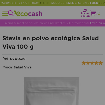
XIMO DE 24/72 HORAS
MÁS DE
5000 REFERENCIAS EN STOCK
CONSU
•
•
:
0
Iniciar
sesión
Inicio
>
Alimentación
>
Azucares Endulzantes y Mermeladas
>
Stevia en p
Stevia en polvo ecológica Salud
Viva 100 g
Ref:
SV00319
Marca:
Salud Viva