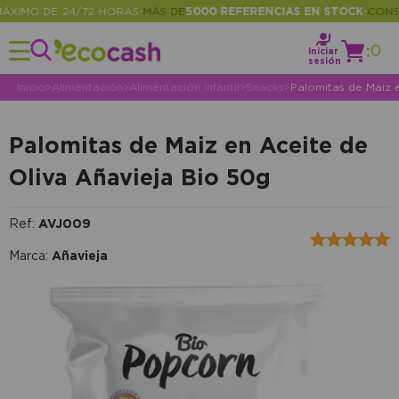
IMO DE 24/72 HORAS
MÁS DE
5000 REFERENCIAS EN STOCK
CONSULT
•
•
:
0
Iniciar
sesión
Inicio
>
Alimentación
>
Alimentación Infantil
>
Snacks
>
Palomitas de Maiz 
Palomitas de Maiz en Aceite de
Oliva Añavieja Bio 50g
Ref:
AVJ009
Marca:
Añavieja