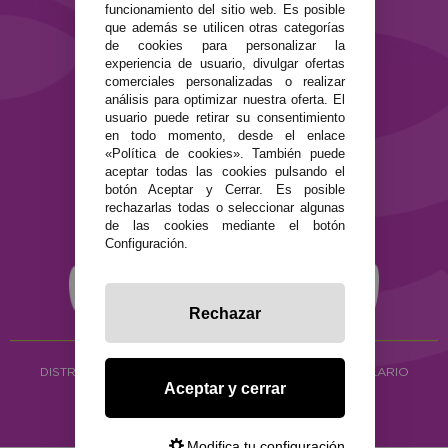
funcionamiento del sitio web. Es posible
que además se utilicen otras categorías
SEGURIDAD Y PRIVACIDAD
de cookies para personalizar la
Términos y condiciones de uso
experiencia de usuario, divulgar ofertas
Política de privacidad
comerciales personalizadas o realizar
Política de cookies
análisis para optimizar nuestra oferta. El
usuario puede retirar su consentimiento
en todo momento, desde el enlace
«Política de cookies». También puede
aceptar todas las cookies pulsando el
botón Aceptar y Cerrar. Es posible
rechazarlas todas o seleccionar algunas
de las cookies mediante el botón
Configuración.
Rechazar
DISTRIBUCIÓN ALIMENTACIÓN ECOLÓGICA
Y HERBOLARIO
Aceptar y cerrar
Copyright © 2026 ·
www.ecocash.es
·
Ecocash Productos Orgánicos S.C
Modifica tu configuración