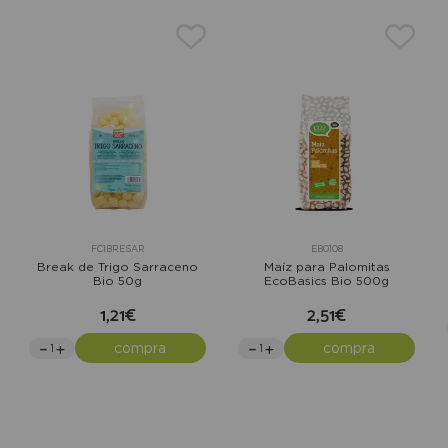
FC1BRESAR
EB0108
Break de Trigo Sarraceno
Maíz para Palomitas
Bio 50g
EcoBasics Bio 500g
1,21€
2,51€
compra
compra